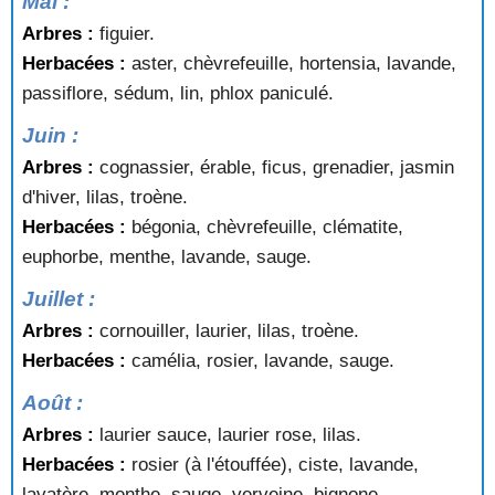
Mai :
Arbres :
figuier.
Herbacées :
aster, chèvrefeuille, hortensia, lavande,
passiflore, sédum, lin, phlox paniculé.
Juin :
Arbres :
cognassier, érable, ficus, grenadier, jasmin
d'hiver, lilas, troène.
Herbacées :
bégonia, chèvrefeuille, clématite,
euphorbe, menthe, lavande, sauge.
Juillet :
Arbres :
cornouiller, laurier, lilas, troène.
Herbacées :
camélia, rosier, lavande, sauge.
Août :
Arbres :
laurier sauce, laurier rose, lilas.
Herbacées :
rosier (à l'étouffée), ciste, lavande,
lavatère, menthe, sauge, verveine, bignone.