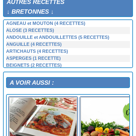
AUTRES RECETTES
↓ BRETONNES ↓
AGNEAU et MOUTON (4 RECETTES)
ALOSE (3 RECETTES)
ANDOUILLE et ANDOUILLETTES (5 RECETTES)
ANGUILLE (4 RECETTES)
ARTICHAUTS (4 RECETTES)
ASPERGES (1 RECETTE)
BEIGNETS (2 RECETTES)
BERNIQUE, PATELLE, BERNICLE (4 RECETTES)
BIGORNEAUX (1 RECETTE)
A VOIR AUSSI :
BIGUENÉE (1 RECETTE)
BOEUF (3 RECETTES)
BOUDIN NOIR et BLANC (3 RECETTES)
BOUILLIES (2 RECETTES)
BROCOLIS, CHOUX-VERTS (3 RECETTES)
BULOTS, BUCCINS (2 RECETTES)
CAILLETTES (1 RECETTE)
CAKE BRETON (1 RECETTE)