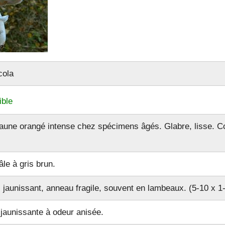
cola
ble
jaune orangé intense chez spécimens âgés. Glabre, lisse. Co
âle à gris brun.
jaunissant, anneau fragile, souvent en lambeaux. (5-10 x 1-
r)
 jaunissante à odeur anisée.