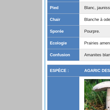
TRICHOLOME TERREUX (Petit gri
Blanc, jaunis
TRICHOLOME TIGRÉ
TRICHOLOME VERGETÉ
Blanche à ode
Pourpre.
Prairies amen
Amanites blan
AGARIC DES