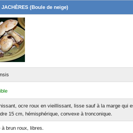
JACHÈRES (Boule de neige)
)
ON
nsis
GES (Mousseron)
ble
)
nissant, ocre roux en vieillissant, lisse sauf à la marge qui
ndre 15 cm, hémisphérique, convexe à tronconique.
 à brun roux, libres.