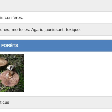
OU
ois conifères.
ches, mortelles. Agaric jaunissant, toxique.
UE
 FORÊTS
hotte)
es Catalans)
ticus