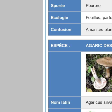
CORTINAIRE COULEUR DE ROC
Pourpre
ENTOLOME EN BOUCLIER
ENTOLOME LIVIDE
Feuillus, parf
ENTOLOME PRINTANIER
GALÈRE MARGINÉE
Amanites blan
GYROMITRE DÉLICIEUX
HYPHOLOME COULEUR DE BRIQ
HYPHOLOME EN TOUFFES
AGARIC DES
INOCYBE À SPORES ÉTOILÉES
LACTAIRE À LAIT ABONDANT (Vac
LACTAIRE À LAIT JAUNE D’OR
LACTAIRE DÉLICIEUX
LACTAIRE POIVRÉ
LACTAIRE PUBESCENT
LACTAIRE SANGUIN (Roussillous d
LACTAIRE SCROBICULÉ
LACTAIRE TOISONNÉ
Agaricus silva
LACTAIRE VELOUTÉ
LÉPIOTE BRUN ROSE