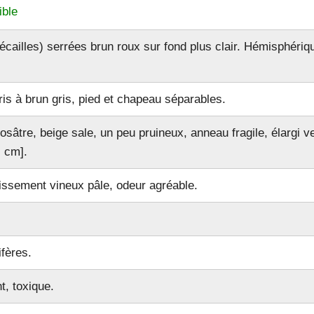
ble
cailles) serrées brun roux sur fond plus clair. Hémisphériq
ousseron)
ris à brun gris, pied et chapeau séparables.
rosâtre, beige sale, un peu pruineux, anneau fragile, élargi 
) cm].
de)
issement vineux pâle, odeur agréable.
CE
fères.
t, toxique.