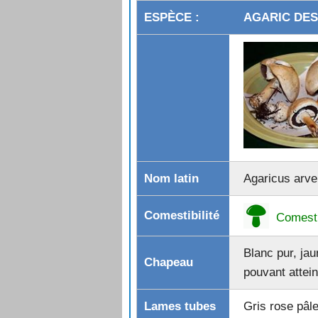
RUSSULE JOLIE
AGARIC DES 
RUSSULE NOIRCISSANTE
RUSSULE OCRE ET BLANC
RUSSULE OLIVACÉE
RUSSULE SARDOINE
RUSSULE VERDOYANTE (Verdette
TRICHOLOME À ODEUR DE SAV
TRICHOLOME AGRÉGÉ
TRICHOLOME BLANC
TRICHOLOME COLOMBETTE
Agaricus arve
TRICHOLOME COMME BRÛLÉ
TRICHOLOME DE LA SAINT-GEOR
TRICHOLOME DES PEUPLIERS
Comesti
TRICHOLOME DISJOINT
TRICHOLOME ÉQUESTRE (Bidaou
Blanc pur, jau
TRICHOLOME PRÉTENTIEUX
pouvant attei
TRICHOLOME RUTILANT
TRICHOLOME SOUFRÉ
Gris rose pâle
TRICHOLOME SQUAMEUX