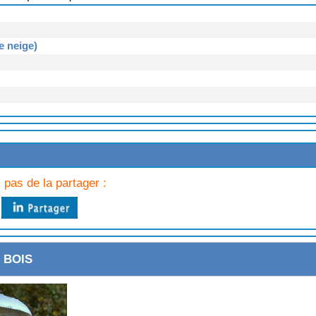
 neige)
aie)
 pas de la partager :
 BOIS