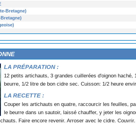
E
e-Bretagne)
Bretagne)
eoise)
DE PAIMPON
ONNE
PLOERMEL
LA PRÉPARATION :
e froid)
12 petits artichauts, 3 grandes cuillerées d'oignon haché, 
e-Bretagne)
beurre, 1/2 litre de bon cidre sec. Cuisson: 1/2 heure envi
LA RECETTE :
Bretagne)
Couper les artichauts en quatre, raccourcir les feuilles, par
Rennes)
le beurre dans un sautoir, laissé chauffer, y jeter les oig
ichauts. Faire encore revenir. Arroser avec le cidre. Couvrir.