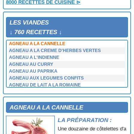
8000 RECETTES DE CUISINE ⊳
LES VIANDES
↓ 760 RECETTES ↓
AGNEAU A LA CANNELLE
AGNEAU A LA CREME D'HERBES VERTES
AGNEAU A L'INDIENNE
AGNEAU AU CURRY
AGNEAU AU PAPRIKA
AGNEAU AUX LEGUMES CONFITS
AGNEAU DE LAIT A LA ROMAINE
AGNEAU EN CROUTE
AGNEAU EN FRICASSEE
AGNEAU GRILLE A L'ESTRAGON
AGNEAU A LA CANNELLE
AGNEAU SAUTE AUX OIGNONS
AILERONS DE DINDE AU CURRY
LA PRÉPARATION :
AILERONS DE DINDE GRILLES
Une douzaine de côtelettes d'a
AILLADE DE VEAU