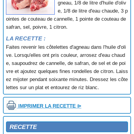
gneau, 1/8 de litre d'huile d'oliv
ANDOUILLETTES A L'ETOUFFEE
e, 1/8 de litre d'eau chaude, 3 p
ANDOUILLETTES AU VIN BLANC
ointes de couteau de cannelle, 1 pointe de couteau de
BARDATTE
safran, sel, poivre, 1 citron.
BECASSES COMTESSE DUBARRY
BEEFSTEAK AMERICAIN
LA RECETTE :
BLANC DE VOLAILLE FARCI
Faites revenir les côtelettes d'agneau dans l'huile d'oli
BLANQUETTE D'AGNEAU
BLANQUETTE DE LAPIN
ve. Lorsqu'elles ont pris couleur, arrosez d'eau chaud
BLANQUETTE DE VEAU
e, saupoudrez de cannelle, de safran, de sel et de poi
BLANQUETTE DE VEAU A L'ANCIENNE
vre et ajoutez quelques fines rondelles de citron. Laiss
BLANQUETTE DE VEAU A L'ITALIENNE
ez mijoter pendant soixante minutes. Dressez les côte
BLANQUETTE DE VEAU AUX PLEUROTES
lettes sur un plat et entourez de riz blanc.
BLANQUETTE DE VEAU HONGROISE
BOEUF A LA CHINOISE
BOEUF A L'ANCIENNE
IMPRIMER LA RECETTE ⊳
BOEUF AUX CAROTTES EN GELEE
BOEUF AUX OIGNONS
BOEUF AUX POIVRONS
RECETTE
BOEUF BOURGUIGNON