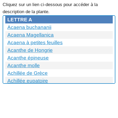
Cliquez sur un lien ci-dessous pour accéder à la
description de la plante.
LETTRE A
Acaena buchananii
Acaena Magellanica
Acaena à petites feuilles
Acanthe de Hongrie
Acanthe épineuse
Acanthe molle
Achillée de Grèce
Achillée eupatoire
Achillée jaune
Achillée laineuse
Achillée millefeuille (Cerice Queen)
Achillée millefeuille (Lilac beauty)