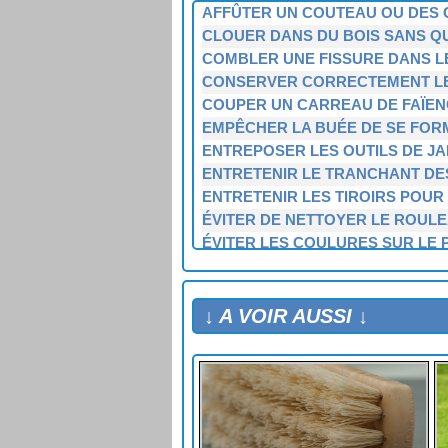
AFFÛTER UN COUTEAU OU DES C
CLOUER DANS DU BOIS SANS QU
COMBLER UNE FISSURE DANS L
CONSERVER CORRECTEMENT LE
COUPER UN CARREAU DE FAÏENC
EMPÊCHER LA BUÉE DE SE FORM
ENTREPOSER LES OUTILS DE JA
ENTRETENIR LE TRANCHANT DE
ENTRETENIR LES TIROIRS POUR
ÉVITER DE NETTOYER LE ROULE
ÉVITER LES COULURES SUR LE 
FABRIQUER DU MASTIC À BOIS 
FABRIQUER UNE COLLE 100 % N
MASQUER UNE ÉRAFLURE SUR U
↓ A VOIR AUSSI ↓
NETTOYER UN PINCEAU SALE ET
PEINDRE LES FENÊTRES SANS S
PEINDRE SANS FAIRE DE TRACE
PLANTER UN CLOU DANS DIFFÉ
PLANTER UN CLOU DANS UN EN