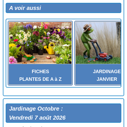
A voir aussi
FICHES
JARDINAGE
PLANTES DE A à Z
JANVIER
Jardinage Octobre :
Vendredi 7 août 2026