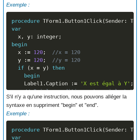
Exemple :
procedure
 TForm1
.
Button1Click
(
Sender
:
 TOb
var
  x
,
 y
:
 integer
;
begin
  x 
:=
120
;
//x = 120
  y 
:=
120
;
//y = 120
if
(
x 
=
 y
)
then
begin
    Label1
.
Caption 
:=
'X est égal à Y'
;
// Ici la condition est vrai le Label
S'il n'y a qu'une instruction, nous pouvons alléger la
end
;
syntaxe en suppriment "begin" et "end".
end
;
Exemple :
procedure
 TForm1
.
Button1Click
(
Sender
:
 TOb
var