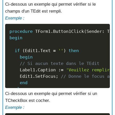
Ci-dessous un exemple qui permet vérifier si le
else
if
(
x 
<
 y
)
then
champs d'un TEdit est rempli.
     Label1
.
Caption 
:=
'X est plus petit 
Exemple :
// Si X est inferieur à Y
else
if
(
x 
>
 y
)
then
procedure
 TForm1
.
Button1Click
(
Sender
:
 TOb
     Label1
.
Caption 
:=
'X est plus grand 
begin
// Si X est superieur à Y
if
(
Edit1
.
Text 
=
''
)
then
end
;
begin
// Si aucun texte dans le TEdit
    Label1
.
Caption 
:=
'Veuillez remplir l
    Edit1
.
SetFocus
;
// Donne le focus au 
end
else
Ci-dessous un exemple qui permet vérifier si un
begin
TCheckBox est cocher.
// Si le texte saisi du TEdit est rem
Exemple :
    Label1
.
Caption 
:=
'Votre texte est : 
    Edit1
.
Text 
:=
''
;
// Vide le TEdit