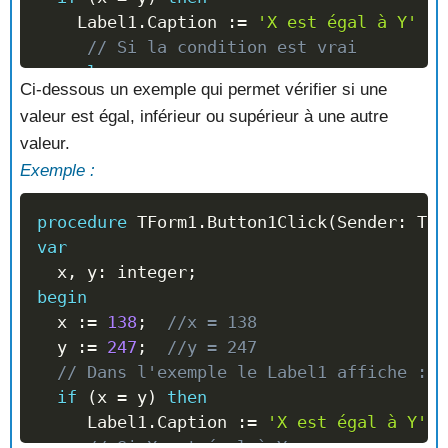
    Label1
.
Caption 
:=
'X est égal à Y'
//
// Si la condition est vrai
else
Ci-dessous un exemple qui permet vérifier si une
    Label1
.
Caption 
:=
'X n''est pas égal 
valeur est égal, inférieur ou supérieur à une autre
// Ici, la condition est fausse, le L
valeur.
Exemple :
end
;
procedure
 TForm1
.
Button1Click
(
Sender
:
 TOb
var
  x
,
 y
:
 integer
;
begin
  x 
:=
138
;
//x = 138
  y 
:=
247
;
//y = 247
// Dans l'exemple le Label1 affiche : X
if
(
x 
=
 y
)
then
     Label1
.
Caption 
:=
'X est égal à Y'
// Si X est égal à Y