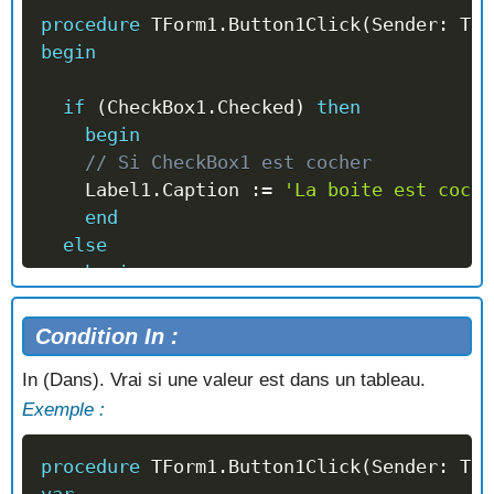
procedure
 TForm1
.
Button1Click
(
Sender
:
 TOb
end
;
begin
end
;
if
(
CheckBox1
.
Checked
)
then
begin
// Si CheckBox1 est cocher
    Label1
.
Caption 
:=
'La boite est coche
end
else
begin
// Si CheckBox1 n'est pas cocher
    Label1
.
Caption 
:=
'La boite n''est pa
Condition In :
end
;
In (Dans). Vrai si une valeur est dans un tableau.
end
;
Exemple :
procedure
 TForm1
.
Button1Click
(
Sender
:
 TOb
var