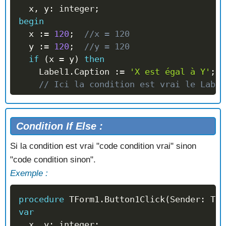
  x
,
 y
:
 integer
;
begin
  x 
:=
120
;
//x = 120
  y 
:=
120
;
//y = 120
if
(
x 
=
 y
)
then
    Label1
.
Caption 
:=
'X est égal à Y'
;
// Ici la condition est vrai le Label
end
;
Condition If Else :
Si la condition est vrai "code condition vrai" sinon
"code condition sinon".
Exemple :
procedure
 TForm1
.
Button1Click
(
Sender
:
 TOb
var
  x
,
 y
:
 integer
;