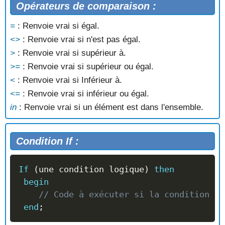
Opérateurs de comparaison :
=
: Renvoie vrai si égal.
<>
: Renvoie vrai si n'est pas égal.
>
: Renvoie vrai si supérieur à.
>=
: Renvoie vrai si supérieur ou égal.
<
: Renvoie vrai si Inférieur à.
<=
: Renvoie vrai si inférieur ou égal.
in
: Renvoie vrai si un élément est dans l'ensemble.
Condition If :
If
(
une condition logique
)
then
begin
// Code à exécuter si la condition es
end
;