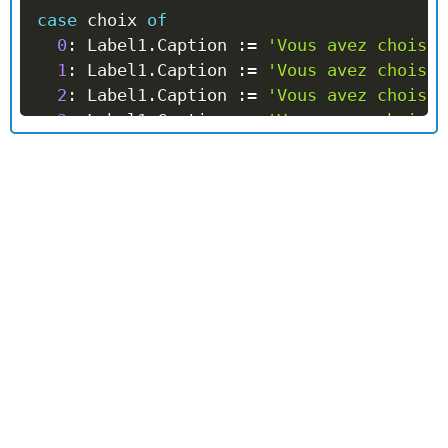
case
 choix 
of
0
:
 Label1
.
Caption 
:=
'Vous avez choisi 
1
:
 Label1
.
Caption 
:=
'Vous avez choisi 
2
:
 Label1
.
Caption 
:=
'Vous avez choisi 
3
:
 Label1
.
Caption 
:=
'Vous avez choisi 
// etc ....
else
  Label1
.
Caption 
:=
'Il faut faire un cho
end
;
end
;