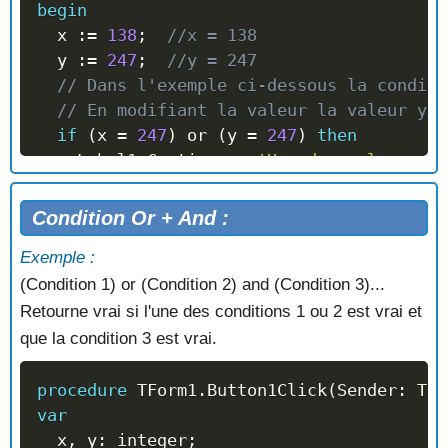
begin
  x 
:=
138
;
//x = 138
  y 
:=
247
;
//y = 247
// Dans l'exemple ci-dessous la conditi
// En modifiant la valeur la valeur y p
if
(
x 
=
247
)
or
(
y 
=
247
)
then
    Label1
.
Caption 
:=
'Une des valeurs co
// Si une des valeurs est égal à 247
else
Condition Or + And :
    Label1
.
Caption 
:=
'Aucune valeurs ne 
Exemple :
// La condition est fausse.
(Condition 1) or (Condition 2) and (Condition 3)...
end
;
Retourne vrai si l'une des conditions 1 ou 2 est vrai et
que la condition 3 est vrai.
procedure
 TForm1
.
Button1Click
(
Sender
:
 TOb
var
  x
,
 y
:
 integer
;