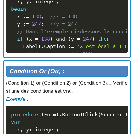
  x
,
 y
:
 integer
;
begin
  x 
:=
138
;
//x = 138
  y 
:=
247
;
//y = 247
// Dans l'exemple ci-dessous la conditi
if
(
x 
=
138
)
and
(
y 
=
247
)
then
    Label1
.
Caption 
:=
'X est égal à 138 e
// Si x est égal à 128 et y est à ég
else
    Label1
.
Caption 
:=
'Une des valeurs ne
Condition Or (Ou) :
// La condition est fausse.
(Condition 1) or (Condition 2) or (Condition 3)... Vérifie
end
;
si une des conditions est vrai.
Exemple :
procedure
 TForm1
.
Button1Click
(
Sender
:
 TOb
var
  x
,
 y
:
 integer
;