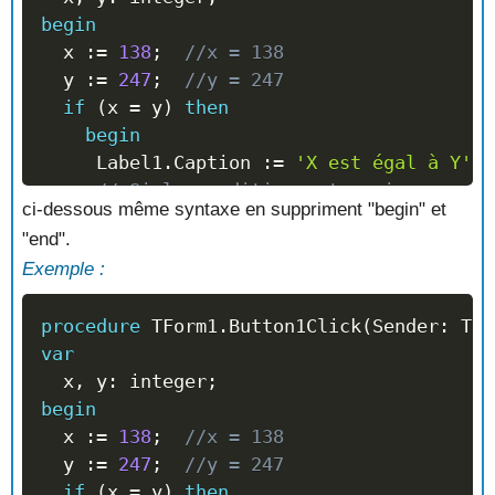
begin
  x 
:=
138
;
//x = 138
  y 
:=
247
;
//y = 247
if
(
x 
=
 y
)
then
begin
     Label1
.
Caption 
:=
'X est égal à Y'
;
// Si la condition est vrai
ci-dessous même syntaxe en suppriment "begin" et
end
// Le end qui précède le else ne 
"end".
else
Exemple :
begin
    Label1
.
Caption 
:=
'X n''est pas égal 
procedure
 TForm1
.
Button1Click
(
Sender
:
 TOb
// Ici, la condition est fausse, le L
var
end
;
  x
,
 y
:
 integer
;
begin
end
;
  x 
:=
138
;
//x = 138
  y 
:=
247
;
//y = 247
if
(
x 
=
 y
)
then