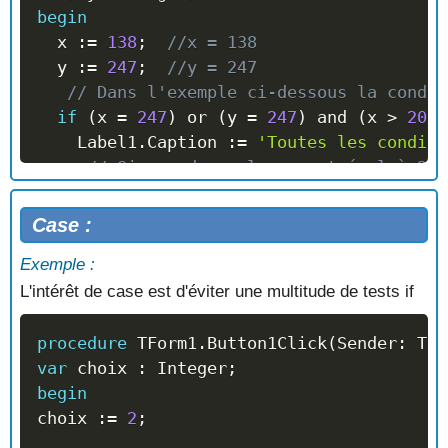
begin
  x 
:=
138
;
//x = 138
  y 
:=
247
;
//y = 247
// Dans l'exemple ci-dessous la condit
if
(
x 
=
247
)
or
(
y 
=
247
)
and
(
x 
>
200
)
    Label1
.
Caption 
:=
'Toutes les conditi
// Si une des valeurs est égal à 247
else
    Label1
.
Caption 
:=
'Une des conditions
Case :
// La condition est fausse.
Exemple :
end
;
L'intérêt de case est d'éviter une multitude de tests if
procedure
 TForm1
.
Button1Click
(
Sender
:
 TOb
var
 choix 
:
 Integer
;
begin
choix 
:=
2
;