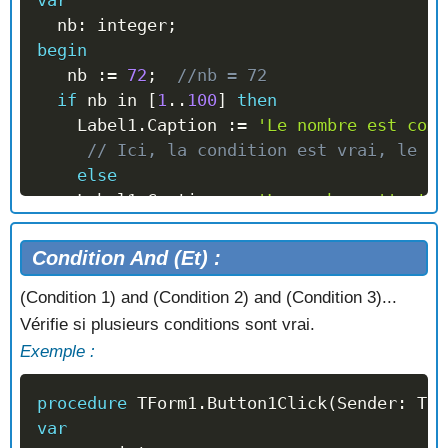
  nb
:
 integer
;
begin
   nb 
:=
72
;
//nb = 72
if
 nb 
in
[
1
..
100
]
then
    Label1
.
Caption 
:=
'Le nombre est comp
// Ici, la condition est vrai, le La
else
    Label1
.
Caption 
:=
'Le nombre n''est p
// La condition est fausse.
Condition And (Et) :
// if nb in [32, 63, 72, 130] then : S
(Condition 1) and (Condition 2) and (Condition 3)...
end
;
Vérifie si plusieurs conditions sont vrai.
Exemple :
procedure
 TForm1
.
Button1Click
(
Sender
:
 TOb
var