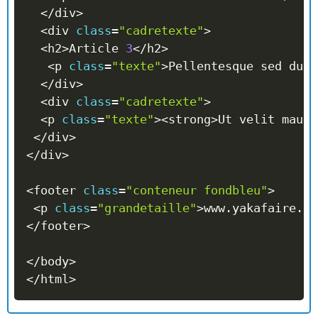
<
/
div
>
<
div 
class
=
"cadretexte"
>
<
h2
>
Article 
3
<
/
h2
>
<
p 
class
=
"texte"
>
Pellentesque sed dui 
<
/
div
>
<
div 
class
=
"cadretexte"
>
<
p 
class
=
"texte"
>
<
strong
>
Ut velit mauri
<
/
div
>
<
/
div
>
<
footer 
class
=
"conteneur fondbleu"
>
<
p 
class
=
"grandetaille"
>
www
.
yakafaire
.
eu
<
/
footer
>
<
/
body
>
<
/
html
>