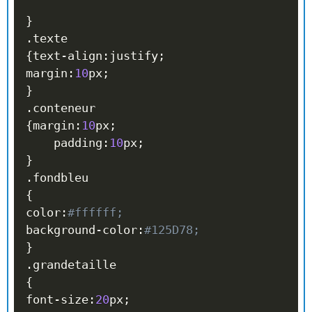
}
.
{
text
-
align
:
justify
;
margin
:
10
px
;
}
.
{
margin
:
10
px
;
	padding
:
10
px
;
}
.
{
color
:
#ffffff;
background
-
color
:
#125D78;
}
.
{
font
-
size
:
20
px
;