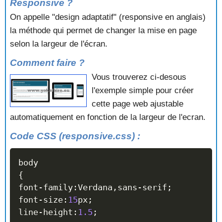
Responsive ?
On appelle "design adaptatif" (responsive en anglais)
la méthode qui permet de changer la mise en page
selon la largeur de l'écran.
Comment faire ?
Vous trouverez ci-desous
l'exemple simple pour créer
cette page web ajustable
automatiquement en fonction de la largeur de l'ecran.
Code CSS (responsive.css) :
{
font
-
family
:
Verdana
,
sans
-
serif
;
font
-
size
:
15
px
;
line
-
height
:
1.5
;