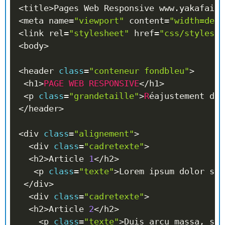
<
title
>
Pages Web Responsive www
.
yakafaire
<
meta name
=
"viewport"
 content
=
"width=devi
<
link rel
=
"stylesheet"
 href
=
"css/styles-r
<
body
>
<
header 
class
=
"conteneur fondbleu"
>
<
h1
>
PAGE
WEB
RESPONSIVE
<
/
h1
>
<
p 
class
=
"grandetaille"
>
R
éajustement de 
<
/
header
>
<
div 
class
=
"alignement"
>
<
div 
class
=
"cadretexte"
>
<
h2
>
Article 
1
<
/
h2
>
<
p 
class
=
"texte"
>
Lorem ipsum dolor sit
<
/
div
>
<
div 
class
=
"cadretexte"
>
<
h2
>
Article 
2
<
/
h2
>
<
p 
class
=
"texte"
>
Duis arcu massa
,
 sce