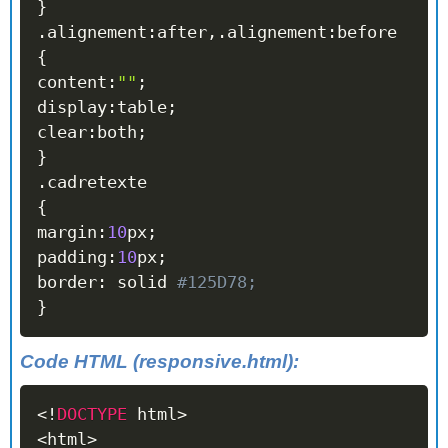
}
.
alignement
:
after
,
.
alignement
:
{
content
:
""
;
display
:
table
;
clear
:
both
;
}
.
{
margin
:
10
px
;
padding
:
10
px
;
border
:
 solid 
#125D78;
}
Code HTML (responsive.html):
<
!
DOCTYPE
 html
>
<
html
>