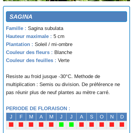
SAGINA
Famille :
Sagina subulata
Hauteur maximale :
5 cm
Plantation :
Soleil / mi-ombre
Couleur des fleurs :
Blanche
Couleur des feuilles :
Verte
Resiste au froid jusque -30°C. Methode de
multiplication : Semis ou division. De préférence ne
pas réunir plus de neuf plantes au mètre carré.
PERIODE DE FLORAISON :
J
F
M
A
M
J
J
A
S
O
N
D