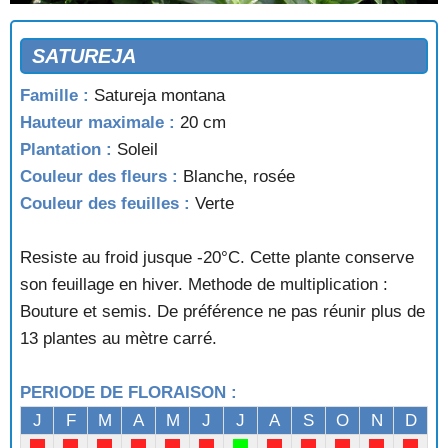
SATUREJA
Famille :
Satureja montana
Hauteur maximale :
20 cm
Plantation :
Soleil
Couleur des fleurs :
Blanche, rosée
Couleur des feuilles :
Verte
Resiste au froid jusque -20°C. Cette plante conserve
son feuillage en hiver. Methode de multiplication :
Bouture et semis. De préférence ne pas réunir plus de
13 plantes au mètre carré.
PERIODE DE FLORAISON :
J
F
M
A
M
J
J
A
S
O
N
D