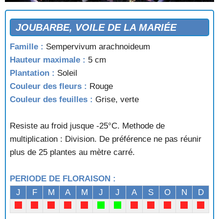
JOUBARBE, VOILE DE LA MARIÉE
Famille :
Sempervivum arachnoideum
Hauteur maximale :
5 cm
Plantation :
Soleil
Couleur des fleurs :
Rouge
Couleur des feuilles :
Grise, verte
Resiste au froid jusque -25°C. Methode de
multiplication : Division. De préférence ne pas réunir
plus de 25 plantes au mètre carré.
PERIODE DE FLORAISON :
J
F
M
A
M
J
J
A
S
O
N
D