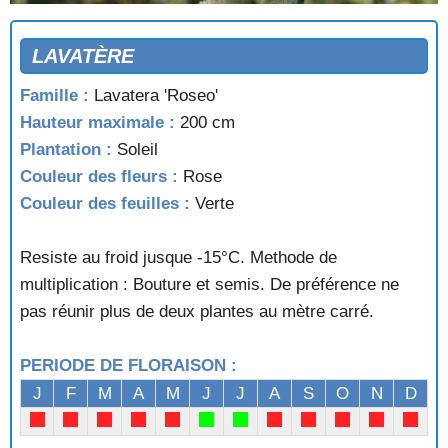
LAVATÈRE
Famille :
Lavatera 'Roseo'
Hauteur maximale :
200 cm
Plantation :
Soleil
Couleur des fleurs :
Rose
Couleur des feuilles :
Verte
Resiste au froid jusque -15°C. Methode de
multiplication : Bouture et semis. De préférence ne
pas réunir plus de deux plantes au mètre carré.
PERIODE DE FLORAISON :
J
F
M
A
M
J
J
A
S
O
N
D