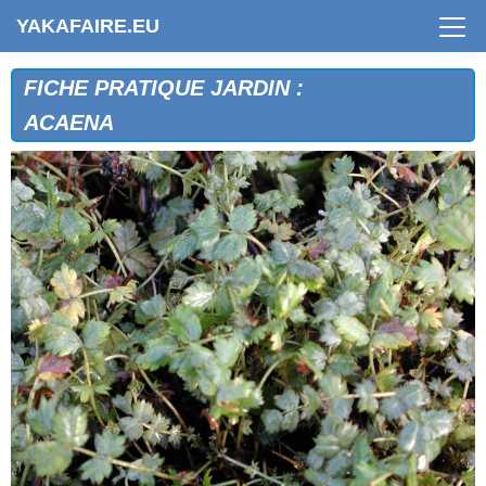
YAKAFAIRE.EU
FICHE PRATIQUE JARDIN :
ACAENA