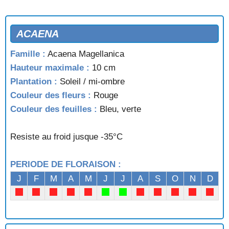
ACAENA
Famille :
Acaena Magellanica
Hauteur maximale :
10 cm
Plantation :
Soleil / mi-ombre
Couleur des fleurs :
Rouge
Couleur des feuilles :
Bleu, verte
Resiste au froid jusque -35°C
PERIODE DE FLORAISON :
J
F
M
A
M
J
J
A
S
O
N
D