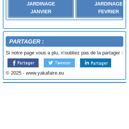
FICHES PLANTES LETTRE R
JARDINAGE
JARDINAGE
FICHES PLANTES LETTRE S
JANVIER
FEVRIER
FICHES PLANTES LETTRE T
FICHES PLANTES LETTRE U
FICHES PLANTES LETTRE V
FICHES PLANTES LETTRE W
PARTAGER :
FICHES PLANTES LETTRE Z
Si notre page vous a plu, n’oubliez pas de la partager :
© 2025 - www.yakafaire.eu