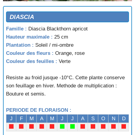
DIASCIA
Famille :
Diascia Blackthorn apricot
Hauteur maximale :
25 cm
Plantation :
Soleil / mi-ombre
Couleur des fleurs :
Orange, rose
Couleur des feuilles :
Verte
Resiste au froid jusque -10°C. Cette plante conserve
son feuillage en hiver. Methode de multiplication :
Bouture et semis.
PERIODE DE FLORAISON :
J
F
M
A
M
J
J
A
S
O
N
D