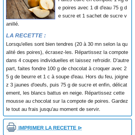
CONFITURE DE CHATAIGNES
e poires avec 1 dl d'eau 75 g d
CONFITURE DE CITRON
e sucre et 1 sachet de sucre v
CONFITURE DE FIGUES VERTES
anillé.
CONFITURE DE FRAISES AUX KIWIS
CONFITURE DE FRAISES ET D'ANANAS
LA RECETTE :
CONFITURE DE GOYAVES
Lorsqu'elles sont bien tendres (20 à 30 mn selon la qu
CONFITURE DE MANDARINES
alité des poires), écrasez-les. Répartissez la compote
CONFITURE DE MANGUES ET BANANES
dans 4 coupes individuelles et laissez refroidir. D'autre
CONFITURE DE MELON
CONFITURE DE MELON A LA MENTHE
part, faites fondre 100 g de chocolat à croquer avec 2
CONFITURE DE MELON AUX FRAMBOISES
5 g de beurre et 1 c à soupe d'eau. Hors du feu, joigne
CONFITURE DE MIRABELLES
z 3 jaunes d'oeufs, puis 75 g de sucre et enfin, délicat
CONFITURE DE MIRABELLES AUX POMMES
ement, les blancs battus en neige. Répartissez cette
CONFITURE DE MURES
mousse au chocolat sur la compote de poires. Gardez
CONFITURE DE PAMPLEMOUSSE A L'ORANGE
CONFITURE DE PAPAYES
le tout au frais jusqu'au moment de servir.
CONFITURE DE PAPAYES A L'ORANGE
CONFITURE DE PASTEQUE
IMPRIMER LA RECETTE ⊳
CONFITURE DE PASTEQUE AU MELON