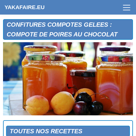
YAKAFAIRE.EU
CONFITURES COMPOTES GELEES :
COMPOTE DE POIRES AU CHOCOLAT
COMPOTE ABRICOTS-FRAMBOISES
COMPOTE ABRICOTS-FRAMBOISES (2)
COMPOTE AUX DEUX PRUNES
COMPOTE D'ABRICOTS
TOUTES NOS RECETTES