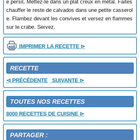
e persil. Mettez-le dans un plat creux en métal. Faites
GAMBAS POELEES A LA MARJOLAINE
chauffer le reste de calvados dans une petite casserol
GRATIN DE FRUITS DE MER
e. Flambez devant les convives et versez en flammes
GRATIN DE FRUITS DE MER AU COGNAC
GRATIN DE LANGOUSTINES
sur le crabe. Servez.
GRATIN DE MOULES
GRATIN DE MOULES A LA TOMATE
IMPRIMER LA RECETTE ⊳
HOMARD A LA DIABLE
HOMARD A L'AMERICAINE
HOMARD A L'ARMORICAINE
RECETTE
HOMARD AU CHAMPAGNE
HOMARD AU WHISKY
⊲ PRÉCÉDENTE
SUIVANTE ⊳
HOMARD AU XERES
HOMARD AUX MORILLES
HOMARD AUX POMMES DE TERRE ET AU CAVIAR
TOUTES NOS RECETTES
HOMARD EN SALMIS
HOMARD GRILLE A L'ESTRAGON
8000 RECETTES DE CUISINE ⊳
HOMARD GRILLE AU BEURRE DE CRUSTACES
HOMARD GRILLE AU XERES
HOMARD GRILLE SAUCE A LA CREME
PARTAGER :