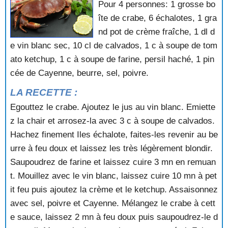
CREVETTES AU GINGEMBRE
Pour 4 personnes: 1 grosse bo
CREVETTES AU POIVRE VERT
îte de crabe, 6 échalotes, 1 gra
CREVETTES AU PORC AIGRE DOUX
nd pot de crème fraîche, 1 dl d
CREVETTES EN GELEE
e vin blanc sec, 10 cl de calvados, 1 c à soupe de tom
CREVETTES FRITES
ato ketchup, 1 c à soupe de farine, persil haché, 1 pin
CREVETTES FRITES AUX PETITS POIS
CREVETTES GEANTES A LA SAUCE PIQUANTE
cée de Cayenne, beurre, sel, poivre.
CREVETTES ROSES A L'ORIENTALE
LA RECETTE :
CREVETTES SAUTEES A L'AIL
Egouttez le crabe. Ajoutez le jus au vin blanc. Emiette
CROQUETTES DE CREVETTES
ECLADE
z la chair et arrosez-la avec 3 c à soupe de calvados.
ECREVISSES AU GRATIN
Hachez finement Iles échalote, faites-les revenir au be
ENCORNETS EN SALADE
urre à feu doux et laissez les très légèrement blondir.
FONDS D'ARTICHAUTS FARCIS AUX CREVETTES
Saupoudrez de farine et laissez cuire 3 mn en remuan
FRICASSEE D'ECREVISSES
t. Mouillez avec le vin blanc, laissez cuire 10 mn à pet
FRISEE AU CRABE
FRUITS DE MER POELES
it feu puis ajoutez la crème et le ketchup. Assaisonnez
GAMBAS A L'HUILE PIMENTEE
avec sel, poivre et Cayenne. Mélangez le crabe à cett
GAMBAS AU CURRY ET A LA PAPAYE
e sauce, laissez 2 mn à feu doux puis saupoudrez-le d
GAMBAS FRITES