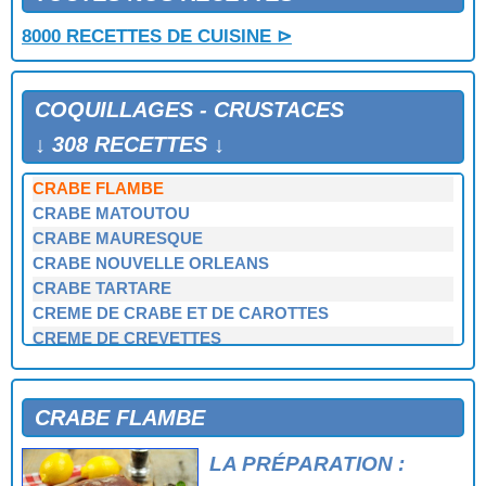
CRABE DU PECHEUR
8000 RECETTES DE CUISINE ⊳
CRABE EN COCOTTE
CRABE EN COCOTTE A LA TOMATE
CRABE FARCI
COQUILLAGES - CRUSTACES
CRABE FARCI A LA BRETONNE
CRABE FARCI A LA CREOLE
↓ 308 RECETTES ↓
CRABE FARCI AU GOUDA
CRABE FLAMBE
CRABE MATOUTOU
CRABE MAURESQUE
CRABE NOUVELLE ORLEANS
CRABE TARTARE
CREME DE CRABE ET DE CAROTTES
CREME DE CREVETTES
CREPES AUX FRUITS DE MER
CREVETTES A LA SAUCE ROSE
CREVETTES A LA SAUCE ROUGE
CRABE FLAMBE
CREVETTES A LA SEU TCHOUAN
LA PRÉPARATION :
CREVETTES A L'ORANAISE