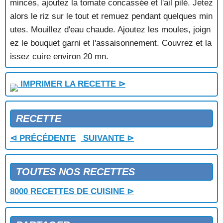
mincés, ajoutez la tomate concassée et l'ail pilé. Jetez
SOUFFLE AU CRABE
alors le riz sur le tout et remuez pendant quelques min
SPAGHETTIS AUX COQUES
utes. Mouillez d'eau chaude. Ajoutez les moules, joign
SPAGHETTIS AUX CREVETTES
ez le bouquet garni et l'assaisonnement. Couvrez et la
SPAGHETTIS AUX FRUITS DE MER
issez cuire environ 20 mn.
SPAGHETTIS AUX MOULES
SPAGHETTIS AUX PALOURDES
SPAGHETTIS DE LA MER EN PAPILLOTES
IMPRIMER LA RECETTE ⊳
TAGLIATELLE AUX GAMBAS
TAGLIATELLES AUX FRUITS DE MER
TARTE AUX CREVETTES
RECETTE
TARTE AUX MOULES
⊲ PRÉCÉDENTE
TOMATES FARCIES AU CRABE
SUIVANTE ⊳
TOMATES FARCIES AU CRABE ET AUX CREVETTES
TOMATES FARCIES AUX CREVETTES
TOUTES NOS RECETTES
TOURTEAUX FARCIS SAUCE FINES HERBES
TOURTEAUX SAUCE GRIBICHE
8000 RECETTES DE CUISINE ⊳
TURBAN DE POISSON AUX COQUILLES SAINT
JACQUES