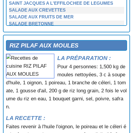
SAINT JACQUES A L'EFFILOCHEE DE LEGUMES
SALADE AUX CREVETTES
SALADE AUX FRUITS DE MER
SALADE BRETONNE
SALADE DE CELERI RAVE AUX CREVETTES
SALADE DE CELERI RAVE AUX MOULES
SALADE DE COQUILLES SAINT JACQUES
RIZ PILAF AUX MOULES
SALADE DE CRABE
LA PRÉPARATION :
SALADE DE CRABE TAHITIENNE
SALADE DE LA MER
Pour 4 personnes: 1,500 kg de
SALADE DE LANGOUSTE A LA SAUCE VERTE
moules nettoyées, 3 c à soupe
SALADE DE LANGOUSTINES
d'huile, 1 oignon, 1 poireau, 1 branche de céleri, 1 tom
SALADE DE LENTILLES AUX FRUITS DE MER
ate, 1 gousse d'ail, 200 g de riz long grain, 2 fois le vol
SALADE DE MAIS AU CRABE
ume du riz en eau, 1 bouquet garni, sel, poivre, safra
SALADE DE MOULES
SALADE DE MOULES A L'AIOLI
n.
SALADE DE MOULES AU MAIS
LA RECETTE :
SALADE DE MOULES AUX CREVETTES
Faites revenir à l'huile l'oignon, le poireau et le céleri é
SALADE DE MOULES AUX POMMES DE TERRE
SALADE DE RIZ AUX CREVETTES