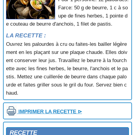
PRAIRES FARCIES
Farce: 50 g de beurre, 1 c à so
PRAIRES FARCIES AUX NOIX
upe de fines herbes, 1 pointe d
QUEUE DE LANGOUSTE
e couteau de beurre d'anchois, 1 filet de pastis.
QUICHE AUX MOULES
QUICHE BRETONNE
LA RECETTE :
QUICHE DE MER AU COMTE
Ouvrez les palourdes à cru ou faites-les bailler légère
QUICHE DU PECHEUR
ment en les plaçant sur une plaque chaude. Elles doiv
RAGOUT DE CLAMS ET DE PRAIRES
ent conserver leur jus. Travaillez le beurre à la fourch
RAGOUT DE MOULES AUX HERBES
RESTE DE MOULES
ette avec les fines herbes, le beurre, l'anchois et le pa
RISOTTO AUX FRUITS DE MER
stis. Mettez une cuillerée de beurre dans chaque palo
RISOTTO DE LANGOUSTINES
urde et faites griller sous le gril du four. Servez bien c
RIZ AUX CREVETTES
haud.
RIZ AUX CREVETTES ET AUX CHAMPIGNONS
RIZ AUX FRUITS DE MER
RIZ DU PECHEUR
IMPRIMER LA RECETTE ⊳
RIZ PILAF AUX CREVETTES
RIZ PILAF AUX FRUITS DE MER
RIZ PILAF AUX MOULES
RECETTE