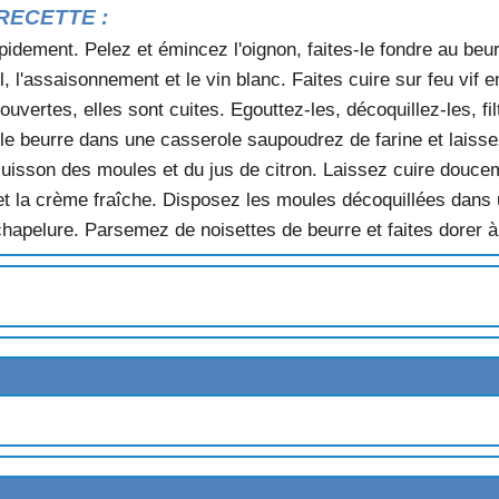
RECETTE :
pidement. Pelez et émincez l'oignon, faites-le fondre au be
il, l'assaisonnement et le vin blanc. Faites cuire sur feu vif
vertes, elles sont cuites. Egouttez-les, décoquillez-les, fil
e le beurre dans une casserole saupoudrez de farine et laiss
INT JACQUES
cuisson des moules et du jus de citron. Laissez cuire douc
et la crème fraîche. Disposez les moules décoquillées dans u
FRAN
chapelure. Parsemez de noisettes de beurre et faites dorer à