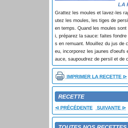
MOULES GRILLEES AU BASILIC
LA 
MOULES MARINIERES
Grattez les moules et lavez-les ra
MOULES REMOULADE
utez les moules, les tiges de pers
MOULES SAUCE POULETTE
MOULES SCABETCH
en temps. Quand les moules sont ou
MOULES TARTARE
i, préparez la sauce: faites fondr
MOUSSELINE DE COQUILLES SA
s en remuant. Mouillez du jus de 
NOUILLES AUX FRUITS DE MER
eu, incorporez les jaunes d'oeufs 
PALOURDES A LA CREME AU SA
auce, saupoudrez de persil et de 
PALOURDES A LA PROVENCALE
PALOURDES AUX SPAGHETTIS
PALOURDES EN SAUCE AU VIN
IMPRIMER LA RECETTE ⊳
PALOURDES FARCIES
PAVES DE CRABE
PETITS PAINS AUX CREVETTES
RECETTE
PETITS POIS AU CRABE
PILAF DE SAINT JACQUES
⊲ PRÉCÉDENTE
SUIVANTE ⊳
PIZZA A LA MARINIERE
PIZZA AUX FRUITS DE MER
PIZZA DU PECHEUR
TOUTES NOS RECETTES