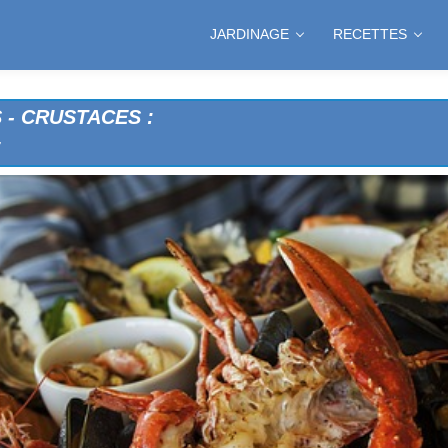
VENCALE
JARDINAGE
RECETTES
GE
- CRUSTACES :
IANDRE
CE BEARNAISE
CE CREME
CE HOLLANDAISE
C
E
SE
MATE