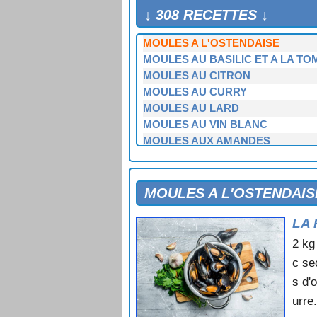
MOULES A L'ESPAGNOLE
↓ 308 RECETTES ↓
MOULES A L'ESTRAGON
MOULES A L'OSTENDAISE
MOULES AU BASILIC ET A LA TO
MOULES AU CITRON
MOULES AU CURRY
MOULES AU LARD
MOULES AU VIN BLANC
MOULES AUX AMANDES
MOULES AUX HERBES
MOULES AUX POIREAUX
MOULES EN SALADE
MOULES A L'OSTENDAIS
MOULES FARCIES A LA CHAIR A 
LA 
MOULES FARCIES AU BEURRE D
MOULES FARCIES AUX AMANDE
2 kg
MOULES FRITES
c se
MOULES GRATINEES
s d'
MOULES GRATINEES A LA CREME
urre
MOULES GRATINEES AU COMTE