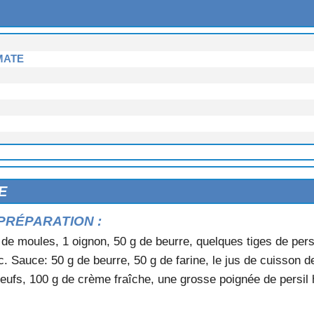
MATE
E
SAUCISSE
PRÉPARATION :
E NOISETTES
S
 de moules, 1 oignon, 50 g de beurre, quelques tiges de persil
c. Sauce: 50 g de beurre, 50 g de farine, le jus de cuisson d
oeufs, 100 g de crème fraîche, une grosse poignée de persil
 D'AIL
.