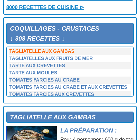
SOUFFLE AU CRABE
8000 RECETTES DE CUISINE ⊳
SPAGHETTIS AUX COQUES
SPAGHETTIS AUX CREVETTES
SPAGHETTIS AUX FRUITS DE MER
COQUILLAGES - CRUSTACES
SPAGHETTIS AUX MOULES
SPAGHETTIS AUX PALOURDES
↓ 308 RECETTES ↓
SPAGHETTIS DE LA MER EN PAPILLOTES
TAGLIATELLE AUX GAMBAS
TAGLIATELLES AUX FRUITS DE MER
TARTE AUX CREVETTES
TARTE AUX MOULES
TOMATES FARCIES AU CRABE
TOMATES FARCIES AU CRABE ET AUX CREVETTES
TOMATES FARCIES AUX CREVETTES
TOURTEAUX FARCIS SAUCE FINES HERBES
TOURTEAUX SAUCE GRIBICHE
TURBAN DE POISSON AUX COQUILLES SAINT
TAGLIATELLE AUX GAMBAS
JACQUES
LA PRÉPARATION :
Pour 4 personnes: 600 g de tag