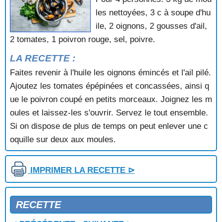
MOULES EN SALADE
les nettoyées, 3 c à soupe d'hu
MOULES FARCIES A LA CHAIR A SAUCISSE
ile, 2 oignons, 2 gousses d'ail,
MOULES FARCIES AU BEURRE DE NOISETTES
2 tomates, 1 poivron rouge, sel, poivre.
MOULES FARCIES AUX AMANDES
MOULES FRITES
LA RECETTE :
MOULES GRATINEES
Faites revenir à l'huile les oignons émincés et l'ail pilé.
MOULES GRATINEES A LA CREME D'AIL
Ajoutez les tomates épépinées et concassées, ainsi q
MOULES GRATINEES AU COMTE
ue le poivron coupé en petits morceaux. Joignez les m
MOULES GRILLEES AU BASILIC
MOULES MARINIERES
oules et laissez-les s'ouvrir. Servez le tout ensemble.
MOULES REMOULADE
Si on dispose de plus de temps on peut enlever une c
MOULES SAUCE POULETTE
oquille sur deux aux moules.
MOULES SCABETCH
MOULES TARTARE
MOUSSELINE DE COQUILLES SAINT JACQUES
IMPRIMER LA RECETTE ⊳
NOUILLES AUX FRUITS DE MER
PALOURDES A LA CREME AU SAFRAN
PALOURDES A LA PROVENCALE
RECETTE
PALOURDES AUX SPAGHETTIS