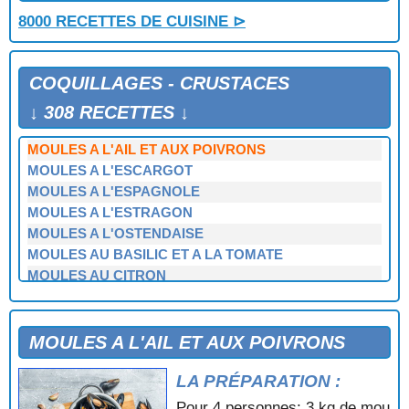
MOUCLADE SAINTONGEAISE
8000 RECETTES DE CUISINE ⊳
MOULES A LA CREME
MOULES A LA MAYONNAISE DE MER
MOULES A LA PROVENCALE
COQUILLAGES - CRUSTACES
MOULES A LA TOMATE
MOULES A LA TOMATE ET AU BASILIC
↓ 308 RECETTES ↓
MOULES A L'AIL ET AU CURRY
MOULES A L'AIL ET AUX POIVRONS
MOULES A L'ESCARGOT
MOULES A L'ESPAGNOLE
MOULES A L'ESTRAGON
MOULES A L'OSTENDAISE
MOULES AU BASILIC ET A LA TOMATE
MOULES AU CITRON
MOULES AU CURRY
MOULES AU LARD
MOULES AU VIN BLANC
MOULES A L'AIL ET AUX POIVRONS
MOULES AUX AMANDES
LA PRÉPARATION :
MOULES AUX HERBES
MOULES AUX POIREAUX
Pour 4 personnes: 3 kg de mou