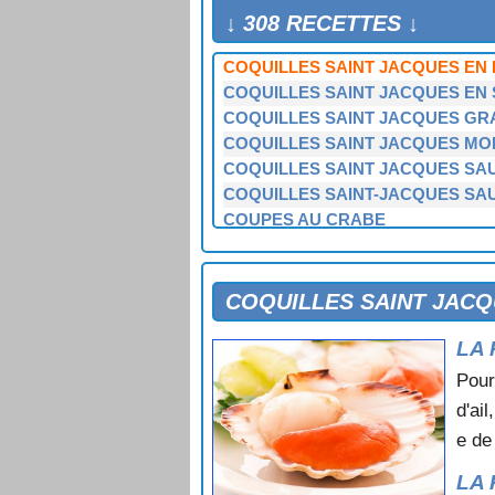
COQUILLES SAINT JACQUES AU
↓ 308 RECETTES ↓
COQUILLES SAINT JACQUES AU
COQUILLES SAINT JACQUES EN 
COQUILLES SAINT JACQUES EN
COQUILLES SAINT JACQUES GR
COQUILLES SAINT JACQUES M
COQUILLES SAINT JACQUES SA
COQUILLES SAINT-JACQUES SA
COUPES AU CRABE
COURONNE DE MOULES AU RIZ 
COURONNE DE RIZ AUX FRUITS 
CRABE A LA FU YUNG
COQUILLES SAINT JACQ
CRABE A LA TOULONNAISE
LA 
CRABE A L'AMERICAINE
CRABE A L'ESPAGNOLE
Pour
CRABE AU GRATIN
d'ai
CRABE DU PECHEUR
e de
CRABE EN COCOTTE
CRABE EN COCOTTE A LA TOMA
LA 