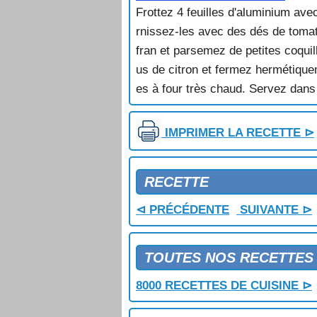
CRABE FARCI
Frottez 4 feuilles d'aluminium ave
CRABE FARCI A LA BRETONNE
rnissez-les avec des dés de tomat
CRABE FARCI A LA CREOLE
fran et parsemez de petites coquil
CRABE FARCI AU GOUDA
CRABE FLAMBE
us de citron et fermez hermétiquem
CRABE MATOUTOU
es à four très chaud. Servez dans 
CRABE MAURESQUE
CRABE NOUVELLE ORLEANS
IMPRIMER LA RECETTE ⊳
CRABE TARTARE
CREME DE CRABE ET DE CAROT
CREME DE CREVETTES
RECETTE
CREPES AUX FRUITS DE MER
CREVETTES A LA SAUCE ROSE
⊲ PRÉCÉDENTE
SUIVANTE ⊳
CREVETTES A LA SAUCE ROUGE
CREVETTES A LA SEU TCHOUAN
CREVETTES A L'ORANAISE
TOUTES NOS RECETTES
CREVETTES AU GINGEMBRE
CREVETTES AU POIVRE VERT
8000 RECETTES DE CUISINE ⊳
CREVETTES AU PORC AIGRE DO
CREVETTES EN GELEE