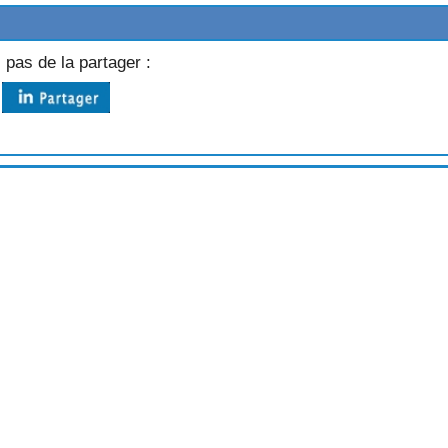
POIS
 pas de la partager :
CE PIQUANTE
LE
AUX CREVETTES
AYE
AINE
COGNAC