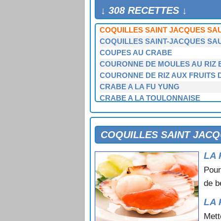
COQUILLES SAINT JACQUES GR
↓ 308 RECETTES ↓
COQUILLES SAINT JACQUES M
COQUILLES SAINT JACQUES SA
COQUILLES SAINT-JACQUES SA
COUPES AU CRABE
COURONNE DE MOULES AU RIZ 
COURONNE DE RIZ AUX FRUITS 
CRABE A LA FU YUNG
CRABE A LA TOULONNAISE
CRABE A L'AMERICAINE
CRABE A L'ESPAGNOLE
CRABE AU GRATIN
COQUILLES SAINT JACQ
CRABE DU PECHEUR
LA 
CRABE EN COCOTTE
CRABE EN COCOTTE A LA TOMA
Pour
CRABE FARCI
de b
CRABE FARCI A LA BRETONNE
CRABE FARCI A LA CREOLE
LA 
CRABE FARCI AU GOUDA
Mett