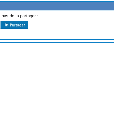
 pas de la partager :
AUX CREVETTES
AYE
AINE
COGNAC
E