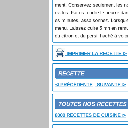
CRABE FLAMBE
ment. Conservez seulement les noi
CRABE MATOUTOU
ez-les. Faites fondre le beurre da
CRABE MAURESQUE
es minutes, assaisonnez. Lorsqu'el
CRABE NOUVELLE ORLEANS
CRABE TARTARE
menu. Laissez cuire 5 mn en remua
CREME DE CRABE ET DE CAROT
du citron et du persil haché à volo
CREME DE CREVETTES
CREPES AUX FRUITS DE MER
IMPRIMER LA RECETTE ⊳
CREVETTES A LA SAUCE ROSE
CREVETTES A LA SAUCE ROUGE
CREVETTES A LA SEU TCHOUAN
RECETTE
CREVETTES A L'ORANAISE
CREVETTES AU GINGEMBRE
⊲ PRÉCÉDENTE
SUIVANTE ⊳
CREVETTES AU POIVRE VERT
CREVETTES AU PORC AIGRE DO
CREVETTES EN GELEE
TOUTES NOS RECETTES
CREVETTES FRITES
CREVETTES FRITES AUX PETITS 
8000 RECETTES DE CUISINE ⊳
CREVETTES GEANTES A LA SAU
CREVETTES ROSES A L'ORIENTA