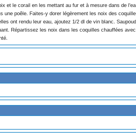
x et le corail en les mettant au fur et à mesure dans de l'
ns une poêle. Faites-y dorer légèrement les noix des coquil
les ont rendu leur eau, ajoutez 1/2 dl de vin blanc. Saupoud
nt. Répartissez les noix dans les coquilles chauffées avec 
TES
nté.
UX
POIS
CE PIQUANTE
LE