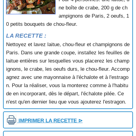
SALADE DE MOULES AU MAIS
ne boîte de crabe, 200 g de ch
SALADE DE MOULES AUX CREVETTES
ampignons de Paris, 2 oeufs, 1
SALADE DE MOULES AUX POMMES DE TERRE
0 petits bouquets de chou-fleur.
SALADE DE RIZ AUX CREVETTES
SOUFFLE AU CRABE
LA RECETTE :
SPAGHETTIS AUX COQUES
Nettoyez et lavez laitue, chou-fleur et champignons de
SPAGHETTIS AUX CREVETTES
Paris. Dans une grande coupe, installez les feuilles de
SPAGHETTIS AUX FRUITS DE MER
laitue entières sur lesquelles vous placerez les champ
SPAGHETTIS AUX MOULES
SPAGHETTIS AUX PALOURDES
ignons, le crabe, les oeufs durs, le chou-fleur. Accomp
SPAGHETTIS DE LA MER EN PAPILLOTES
agnez avec une mayonnaise à l'échalote et à l'estrago
TAGLIATELLE AUX GAMBAS
n. Pour la réaliser, vous la monterez comme à l'habitu
TAGLIATELLES AUX FRUITS DE MER
de en incorporant, dès le départ, l'échalote pilée. Ce
TARTE AUX CREVETTES
n'est qu'en dernier lieu que vous ajouterez l'estragon.
TARTE AUX MOULES
TOMATES FARCIES AU CRABE
TOMATES FARCIES AU CRABE ET AUX CREVETTES
IMPRIMER LA RECETTE ⊳
TOMATES FARCIES AUX CREVETTES
TOURTEAUX FARCIS SAUCE FINES HERBES