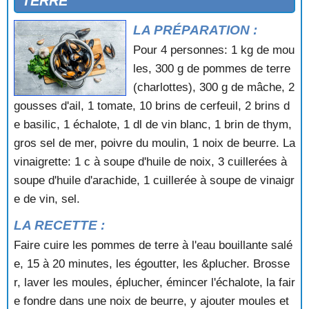
TERRE
TARTE AUX CREVETTES
TARTE AUX MOULES
LA PRÉPARATION :
TOMATES FARCIES AU CRABE
Pour 4 personnes: 1 kg de mou
TOMATES FARCIES AU CRABE ET AUX CREVETTES
les, 300 g de pommes de terre
TOMATES FARCIES AUX CREVETTES
(charlottes), 300 g de mâche, 2
TOURTEAUX FARCIS SAUCE FINES HERBES
TOURTEAUX SAUCE GRIBICHE
gousses d'ail, 1 tomate, 10 brins de cerfeuil, 2 brins d
TURBAN DE POISSON AUX COQUILLES SAINT
e basilic, 1 échalote, 1 dl de vin blanc, 1 brin de thym,
JACQUES
gros sel de mer, poivre du moulin, 1 noix de beurre. La
vinaigrette: 1 c à soupe d'huile de noix, 3 cuillerées à
soupe d'huile d'arachide, 1 cuillerée à soupe de vinaigr
e de vin, sel.
LA RECETTE :
Faire cuire les pommes de terre à l'eau bouillante salé
e, 15 à 20 minutes, les égoutter, les &plucher. Brosse
r, laver les moules, éplucher, émincer l'échalote, la fair
e fondre dans une noix de beurre, y ajouter moules et