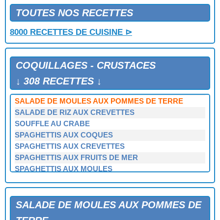
SALADE DE LANGOUSTE A LA SAUCE VERTE
TOUTES NOS RECETTES
SALADE DE LANGOUSTINES
8000 RECETTES DE CUISINE ⊳
SALADE DE LENTILLES AUX FRUITS DE MER
SALADE DE MAIS AU CRABE
SALADE DE MOULES
COQUILLAGES - CRUSTACES
SALADE DE MOULES A L'AIOLI
SALADE DE MOULES AU MAIS
↓ 308 RECETTES ↓
SALADE DE MOULES AUX CREVETTES
SALADE DE MOULES AUX POMMES DE TERRE
SALADE DE RIZ AUX CREVETTES
SOUFFLE AU CRABE
SPAGHETTIS AUX COQUES
SPAGHETTIS AUX CREVETTES
SPAGHETTIS AUX FRUITS DE MER
SPAGHETTIS AUX MOULES
SPAGHETTIS AUX PALOURDES
SPAGHETTIS DE LA MER EN PAPILLOTES
TAGLIATELLE AUX GAMBAS
SALADE DE MOULES AUX POMMES DE
TAGLIATELLES AUX FRUITS DE MER