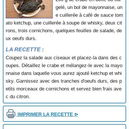
COQUILLES SAINT JACQUES A LA BORDELAISE
gelé, un bol de mayonnaise, un
COQUILLES SAINT JACQUES A LA BRETONNE
e cuillerée à café de sauce tom
COQUILLES SAINT JACQUES A LA CHINOISE
ato ketchup, une cuillerée à soupe de whisky, deux cit
COQUILLES SAINT JACQUES A LA CREME DE
rons, trois cornichons, quelques feuilles de salade, de
CORAIL
COQUILLES SAINT JACQUES A LA CREME VERTE
ux oeufs durs.
COQUILLES SAINT JACQUES A LA NAGE
LA RECETTE :
COQUILLES SAINT JACQUES A LA NORMANDE
Coupez la salade aux ciseaux et placez-la dans des c
COQUILLES SAINT JACQUES A LA PERSILLADE
COQUILLES SAINT JACQUES A LA PROVENCALE
oupes. Détaillez le crabe et mélangez-le avec la mayo
COQUILLES SAINT JACQUES A LA SAUCE VERTE
nnaise dans laquelle vous aurez ajouté ketchup et whi
COQUILLES SAINT JACQUES A LA TOMATE
sky. Garnissez avec des tranches d'oeufs durs, des p
COQUILLES SAINT JACQUES A L'AIL
etits morceaux de cornichons et servez bien frais ave
COQUILLES SAINT JACQUES AU BEURRE BLANC
c du citron.
COQUILLES SAINT JACQUES AU BEURRE DE
POIVRON
COQUILLES SAINT JACQUES AU CHAMPAGNE
IMPRIMER LA RECETTE ⊳
COQUILLES SAINT JACQUES AU GRATIN
COQUILLES SAINT JACQUES AU MUSCADET