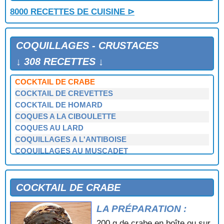
CHOU FLEUR AUX CREVETTES
8000 RECETTES DE CUISINE ⊳
CIGALES A L'AMERICAINE EN TIMBALE
CIGALES GRILLEES A LA SAUCE AUX HUITRES
CIGALES GRILLEES AU SAFRAN EN BROCHETTES
COQUILLAGES - CRUSTACES
CLAFOUTIS DE MOULES AU CIDRE
CLAMS AUX CHAMPIGNONS
↓ 308 RECETTES ↓
CLAMS FARCIS
COCKTAIL DE CRABE
COCKTAIL DE CREVETTES
COCKTAIL DE HOMARD
COQUES A LA CIBOULETTE
COQUES AU LARD
COQUILLAGES A L'ANTIBOISE
COQUILLAGES AU MUSCADET
COQUILLE DE CRABE
COQUILLES AUX MOULES
COQUILLES DE COUTEAUX
COCKTAIL DE CRABE
COQUILLES DE FRUITS DE MER A L'ARMORICAINE
LA PRÉPARATION :
COQUILLES DE MOULES AU PARMESAN
COQUILLES SAINT JACQUES
200 g de crabe en boîte ou sur