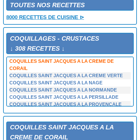
COQUILLES AUX MOULES
TOUTES NOS RECETTES
COQUILLES DE COUTEAUX
8000 RECETTES DE CUISINE ⊳
COQUILLES DE FRUITS DE MER A L'ARMORICAINE
COQUILLES DE MOULES AU PARMESAN
COQUILLES SAINT JACQUES
COQUILLAGES - CRUSTACES
COQUILLES SAINT JACQUES A LA BORDELAISE
COQUILLES SAINT JACQUES A LA BRETONNE
↓ 308 RECETTES ↓
COQUILLES SAINT JACQUES A LA CHINOISE
COQUILLES SAINT JACQUES A LA CREME DE
CORAIL
COQUILLES SAINT JACQUES A LA CREME VERTE
COQUILLES SAINT JACQUES A LA NAGE
COQUILLES SAINT JACQUES A LA NORMANDE
COQUILLES SAINT JACQUES A LA PERSILLADE
COQUILLES SAINT JACQUES A LA PROVENCALE
COQUILLES SAINT JACQUES A LA SAUCE VERTE
COQUILLES SAINT JACQUES A LA TOMATE
COQUILLES SAINT JACQUES A L'AIL
COQUILLES SAINT JACQUES A LA
COQUILLES SAINT JACQUES AU BEURRE BLANC
CREME DE CORAIL