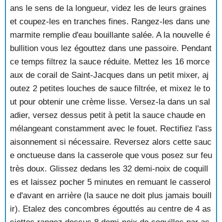
CRABE MAURESQUE
ans le sens de la longueur, videz les de leurs graines
CRABE NOUVELLE ORLEANS
et coupez-les en tranches fines. Rangez-les dans une
CRABE TARTARE
marmite remplie d'eau bouillante salée. A la nouvelle é
CREME DE CRABE ET DE CAROTTES
CREME DE CREVETTES
bullition vous lez égouttez dans une passoire. Pendant
CREPES AUX FRUITS DE MER
ce temps filtrez la sauce réduite. Mettez les 16 morce
CREVETTES A LA SAUCE ROSE
aux de corail de Saint-Jacques dans un petit mixer, aj
CREVETTES A LA SAUCE ROUGE
outez 2 petites louches de sauce filtrée, et mixez le to
CREVETTES A LA SEU TCHOUAN
ut pour obtenir une crème lisse. Versez-la dans un sal
CREVETTES A L'ORANAISE
adier, versez dessus petit à petit la sauce chaude en
CREVETTES AU GINGEMBRE
CREVETTES AU POIVRE VERT
mélangeant constamment avec le fouet. Rectifiez l'ass
CREVETTES AU PORC AIGRE DOUX
aisonnement si nécessaire. Reversez alors cette sauc
CREVETTES EN GELEE
e onctueuse dans la casserole que vous posez sur feu
CREVETTES FRITES
très doux. Glissez dedans les 32 demi-noix de coquill
CREVETTES FRITES AUX PETITS POIS
es et laissez pocher 5 minutes en remuant le casserol
CREVETTES GEANTES A LA SAUCE PIQUANTE
e d'avant en arrière (la sauce ne doit plus jamais bouill
CREVETTES ROSES A L'ORIENTALE
CREVETTES SAUTEES A L'AIL
ir). Etalez des concombres égouttés au centre de 4 as
CROQUETTES DE CREVETTES