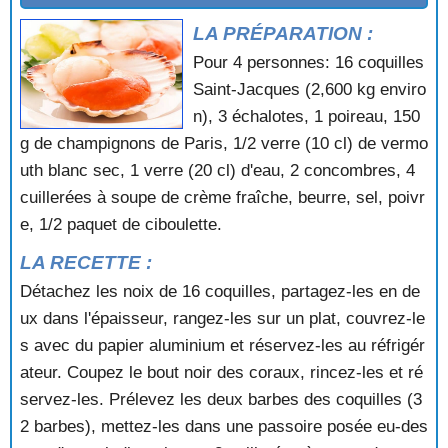
COQUILLES SAINT JACQUES AU BEURRE DE
POIVRON
LA PRÉPARATION :
COQUILLES SAINT JACQUES AU CHAMPAGNE
Pour 4 personnes: 16 coquilles
COQUILLES SAINT JACQUES AU GRATIN
Saint-Jacques (2,600 kg enviro
COQUILLES SAINT JACQUES AU MUSCADET
n), 3 échalotes, 1 poireau, 150
COQUILLES SAINT JACQUES AU NATUREL
COQUILLES SAINT JACQUES AU NOILLY
g de champignons de Paris, 1/2 verre (10 cl) de vermo
COQUILLES SAINT JACQUES AU SAFRAN
uth blanc sec, 1 verre (20 cl) d'eau, 2 concombres, 4
COQUILLES SAINT JACQUES AU WHISKY
cuillerées à soupe de crème fraîche, beurre, sel, poivr
COQUILLES SAINT JACQUES AU XERES
e, 1/2 paquet de ciboulette.
COQUILLES SAINT JACQUES AUX ASPERGES
COQUILLES SAINT JACQUES AUX CHAMPIGNONS
LA RECETTE :
COQUILLES SAINT JACQUES AUX ENDIVES
Détachez les noix de 16 coquilles, partagez-les en de
COQUILLES SAINT JACQUES AUX MORILLES
ux dans l'épaisseur, rangez-les sur un plat, couvrez-le
COQUILLES SAINT JACQUES AUX NOISETTES
s avec du papier aluminium et réservez-les au réfrigér
COQUILLES SAINT JACQUES EN PAPILLOTE
COQUILLES SAINT JACQUES EN SALADE
ateur. Coupez le bout noir des coraux, rincez-les et ré
COQUILLES SAINT JACQUES GRATINEES
servez-les. Prélevez les deux barbes des coquilles (3
COQUILLES SAINT JACQUES MONACO
2 barbes), mettez-les dans une passoire posée eu-des
COQUILLES SAINT JACQUES SAUTEES A LA