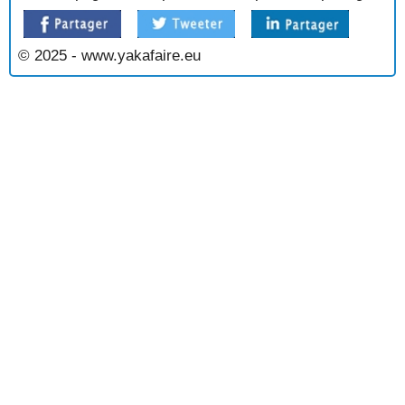
HOMARD AU CHAMPAGNE
HOMARD AU WHISKY
HOMARD AU XERES
© 2025 - www.yakafaire.eu
HOMARD AUX MORILLES
HOMARD AUX POMMES DE TERRE ET AU CAVIAR
HOMARD EN SALMIS
HOMARD GRILLE A L'ESTRAGON
HOMARD GRILLE AU BEURRE DE CRUSTACES
HOMARD GRILLE AU XERES
HOMARD GRILLE SAUCE A LA CREME
HUITRES A LA BRETONNE
HUITRES A LA DIABLE
HUITRES AU CAVIAR EN GELEE AU CREMANT
HUITRES AU CHAMPAGNE
HUITRES AU GRATIN
HUITRES AU MUSCADET
HUITRES AUX PETITS LEGUMES
HUITRES CHAUDES
HUITRES EN FEUILLES DE CHOU
HUITRES EN HABIT VERT