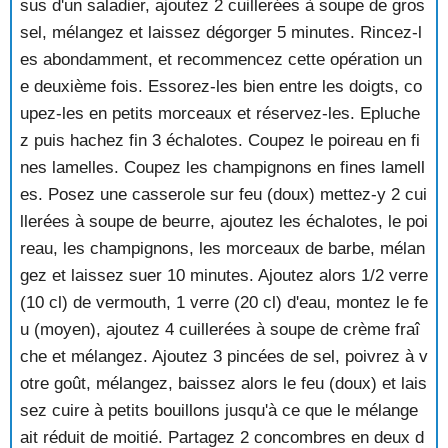
sus d'un saladier, ajoutez 2 cuillerées à soupe de gros
PROVENCALE
sel, mélangez et laissez dégorger 5 minutes. Rincez-l
COQUILLES SAINT-JACQUES SAUCE AVOCAT
es abondamment, et recommencez cette opération un
COUPES AU CRABE
COURONNE DE MOULES AU RIZ ET AU CURRY
e deuxième fois. Essorez-les bien entre les doigts, co
COURONNE DE RIZ AUX FRUITS DE MER
upez-les en petits morceaux et réservez-les. Epluche
CRABE A LA FU YUNG
z puis hachez fin 3 échalotes. Coupez le poireau en fi
CRABE A LA TOULONNAISE
nes lamelles. Coupez les champignons en fines lamell
CRABE A L'AMERICAINE
es. Posez une casserole sur feu (doux) mettez-y 2 cui
CRABE A L'ESPAGNOLE
llerées à soupe de beurre, ajoutez les échalotes, le poi
CRABE AU GRATIN
CRABE DU PECHEUR
reau, les champignons, les morceaux de barbe, mélan
CRABE EN COCOTTE
gez et laissez suer 10 minutes. Ajoutez alors 1/2 verre
CRABE EN COCOTTE A LA TOMATE
(10 cl) de vermouth, 1 verre (20 cl) d'eau, montez le fe
CRABE FARCI
u (moyen), ajoutez 4 cuillerées à soupe de crème fraî
CRABE FARCI A LA BRETONNE
che et mélangez. Ajoutez 3 pincées de sel, poivrez à v
CRABE FARCI A LA CREOLE
CRABE FARCI AU GOUDA
otre goût, mélangez, baissez alors le feu (doux) et lais
CRABE FLAMBE
sez cuire à petits bouillons jusqu'à ce que le mélange
CRABE MATOUTOU
ait réduit de moitié. Partagez 2 concombres en deux d