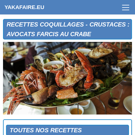
YAKAFAIRE.EU
RECETTES COQUILLAGES - CRUSTACES :
AVOCATS FARCIS AU CRABE
ACRAS DE CREVETTES
AMANDES DE MER AU FROMAGE
TOUTES NOS RECETTES