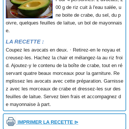
BISQUE DE CREVETTES ROSES
00 g de riz cuit à l'eau salée, u
BISQUE DE LANGOUSTINES
ne boite de crabe, du sel, du p
BISQUE D'ECREVISSES
oivre, quelques feuilles de laitue, un bol de mayonnais
BLINIS AUX SAINT JACQUES
e.
BOUCHEES AUX FRUITS DE MER
BOUCHEES AUX MOULES
LA RECETTE :
BROCHETTES DE COQUILLES SAINT JACQUES
Coupez les avocats en deux. · Retirez-en le noyau et
BROCHETTES DE FRUITS DE MER
creusez-les. Hachez la chair et mélangez-la au riz froi
BROCHETTES DE MOULES AU LARD
BROCHETTES DE MOULES PANEES
d. Ajoutez-y le contenu de la boîte de crabe, tout en ré
CARI DE LANGOUSTES
servant quatre beaux morceaux pour la garniture. Re
CASSEROLE DE MOULES AUX HERBES
mplissez les avocats avec cette préparation. Garnisse
CASSOLETTE DE MOULES AU CIDRE
z avec les morceaux de crabe et dressez-les sur des
CASSOLETTES DE MOULES AU ROQUEFORT
feuilles de laitue. Servez bien frais et accompagnez d
CHAMPIGNONS FARCIS AUX CREVETTES
CHOU FLEUR AUX CREVETTES
e mayonnaise à part.
CIGALES A L'AMERICAINE EN TIMBALE
CIGALES GRILLEES A LA SAUCE AUX HUITRES
IMPRIMER LA RECETTE ⊳
CIGALES GRILLEES AU SAFRAN EN BROCHETTES