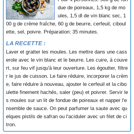
MOULES A L'ESTRAGON
due de poireaux, 1,5 kg de mo
MOULES A L'OSTENDAISE
ules, 1,5 dl de vin blanc sec, 1
MOULES AU BASILIC ET A LA TOMATE
00 g de crème fraîche, 60 g de beurre, cerfeuil, ciboul
MOULES AU CITRON
ette, sel, poivre. Préparation: 35 minutes.
MOULES AU CURRY
MOULES AU LARD
LA RECETTE :
MOULES AU VIN BLANC
Laver et gratter les moules. Les mettre dans une cass
MOULES AUX AMANDES
erole avec le vin blanc et le beurre. Les cuire, à couve
MOULES AUX HERBES
MOULES AUX POIREAUX
rt, sur feu vif jusqu'à leur ouverture. Les égoutter, filtre
MOULES EN SALADE
r le jus de cuisson. Le faire réduire, incorporer la crèm
MOULES FARCIES A LA CHAIR A SAUCISSE
e, faire réduire à nouveau, ajouter le cerfeuil et la cibo
MOULES FARCIES AU BEURRE DE NOISETTES
ulette finement hachés, saler (peu) et poivrer. Servir le
MOULES FARCIES AUX AMANDES
s moules sur un lit de fondue de poireaux et napper l'e
MOULES FRITES
MOULES GRATINEES
nsemble de sauce. On peut parfumer la saute avec qu
MOULES GRATINEES A LA CREME D'AIL
elques pistils de safran ou l'aciduler avec un filet de ci
MOULES GRATINEES AU COMTE
tron.
MOULES GRILLEES AU BASILIC