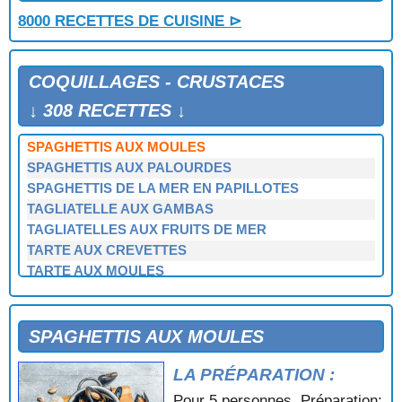
SALADE DE MOULES AUX CREVETTES
8000 RECETTES DE CUISINE ⊳
SALADE DE MOULES AUX POMMES DE TERRE
SALADE DE RIZ AUX CREVETTES
SOUFFLE AU CRABE
COQUILLAGES - CRUSTACES
SPAGHETTIS AUX COQUES
SPAGHETTIS AUX CREVETTES
↓ 308 RECETTES ↓
SPAGHETTIS AUX FRUITS DE MER
SPAGHETTIS AUX MOULES
SPAGHETTIS AUX PALOURDES
SPAGHETTIS DE LA MER EN PAPILLOTES
TAGLIATELLE AUX GAMBAS
TAGLIATELLES AUX FRUITS DE MER
TARTE AUX CREVETTES
TARTE AUX MOULES
TOMATES FARCIES AU CRABE
TOMATES FARCIES AU CRABE ET AUX CREVETTES
TOMATES FARCIES AUX CREVETTES
SPAGHETTIS AUX MOULES
TOURTEAUX FARCIS SAUCE FINES HERBES
LA PRÉPARATION :
TOURTEAUX SAUCE GRIBICHE
TURBAN DE POISSON AUX COQUILLES SAINT
Pour 5 personnes. Préparation: