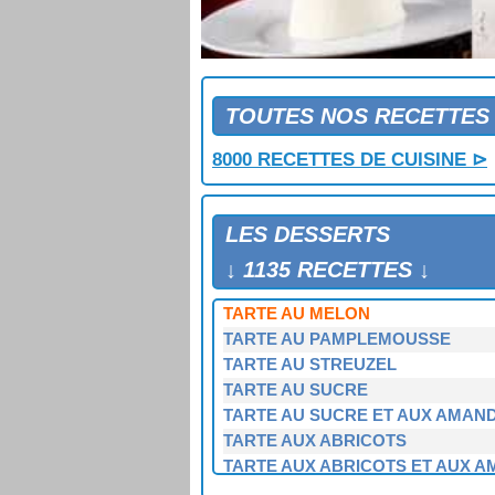
TARTE A LA RHUBARBE
TARTE A L'ANANAS
TARTE A L'ANANAS ET A LA CRE
TARTE A L'ORANGE
TARTE ALSACIENNE
TOUTES NOS RECETTES
TARTE ALSACIENNE A LA RHUB
8000 RECETTES DE CUISINE ⊳
TARTE ALSACIENNE AUX MYRTI
TARTE ANANAS AU CITRON VER
TARTE ANGLAISE
LES DESSERTS
TARTE AU CHOCOLAT TUTTI FRU
TARTE AU CITRON
↓ 1135 RECETTES ↓
TARTE AU FLAN AUX ABRICOTS
TARTE AU MELON
TARTE AU PAMPLEMOUSSE
TARTE AU STREUZEL
TARTE AU SUCRE
TARTE AU SUCRE ET AUX AMAN
TARTE AUX ABRICOTS
TARTE AUX ABRICOTS ET AUX 
TARTE AUX ABRICOTS ET AUX G