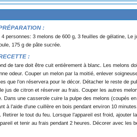
X POMMES
PRÉPARATION :
 4 personnes: 3 melons de 600 g, 3 feuilles de gélatine, Le j
X FRAMBOISES
ule, 175 g de pâte sucrée.
X FRAMBOISES
RECETTE :
ond de tare doit être cuit entièrement à blanc. Les melons d
onne odeur. Couper un melon par la moitié, enlever soigneuse
ules que l'on réservera pour le décor. Détacher le reste de p
 le jus de citron et réserver au frais. Couper les autres melo
X
ide. Dans une casserole cuire la pulpe des melons (coupés en 
t à l'aide d'une cuillère en bois pendant environ 10 minutes. 
DALOUE
. Retirer le tout du feu. Lorsque l'appareil est froid, ajouter
AT
ppareil et tenir au frais pendant 2 heures. Décorer avec les 
MAGE BLANC
TS CONFITS