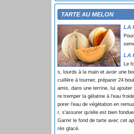
TARTE AUX CERISES NOIRES
TARTE AUX FIGUES
TARTE AU MELON
TARTE AUX FRAISES SAUCE AU
LA 
TARTE AUX FRAMBOISES
TARTE AUX FRUITS SECS
Pour
TARTE AUX GROSEILLES ET AU
semo
TARTE AUX GROSEILLES ET AU
TARTE AUX KIWIS
LA 
TARTE AUX MIRABELLES
Le f
TARTE AUX MURES
s, lourds à la main et avoir une b
TARTE AUX MYRTILLES
cuillère à tourner, préparer 24 bo
TARTE AUX NOIX
amis, dans une terrine, lui ajouter
TARTE AUX PECHES ET AUX NOI
TARTE AUX PIGNONS
re tremper la gélatine à l'eau fro
TARTE AUX POIRES
porer l'eau de végétation en remuan
TARTE AUX POIRES A LA BOUR
r, s'assurer qu'elle est bien fondue
TARTE AUX POIRES AU CHOCOL
Garnir le fond de tarte avec cet a
TARTE AUX POIRES ET AU FRO
rès glacé.
TARTE AUX POIRES ET AUX FRUI