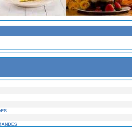
ME AU CITRON
ARBE
LLES
T
TTI
DES
AMANDES
ROSEILLES