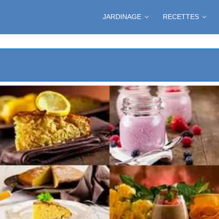
JARDINAGE
RECETTES
 GLACES
INE
MANDES
ET AUX ABRICOTS
 ET AUX FRAMBOISES