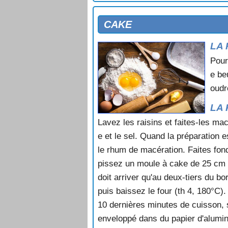
CAKE AUX NOIX ET AUX PRUNE
CAKE DU CALVADOS
CAKE
CAKE DUNDEE
LA 
CAKE ECOSSAIS
CAKE GLACE
Pour
CANAPES AUX PECHES
e be
CARAMEL
oudr
CARRES AU CHOCOLAT
CARRES AUX POMMES ET AU F
LA 
CERISES AU POELON
Lavez les raisins et faites-les macé
CERISIER
e et le sel. Quand la préparation 
CHARLOTTE A LA MOUSSE DE C
le rhum de macération. Faites fond
CHARLOTTE A L'ANANAS
CHARLOTTE A L'ORANGE
pissez un moule à cake de 25 cm de
CHARLOTTE ANTILLAISE
doit arriver qu'au deux-tiers du b
CHARLOTTE AU CHOCOLAT
puis baissez le four (th 4, 180°C)
CHARLOTTE AU CHOCOLAT A L
10 dernières minutes de cuisson, 
CHARLOTTE AU CHOCOLAT ET A
enveloppé dans du papier d'alumi
CHARLOTTE AU CHOCOLAT ET A