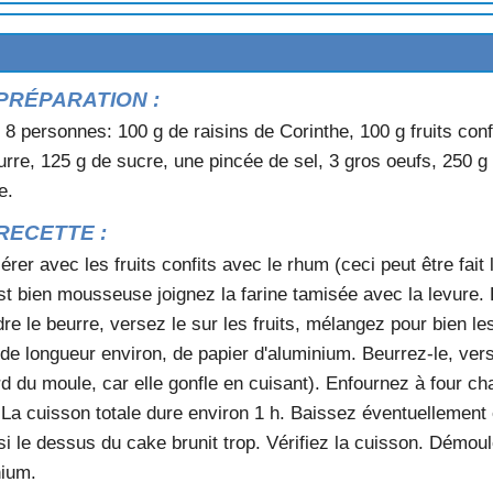
AUX
PRÉPARATION :
 8 personnes: 100 g de raisins de Corinthe, 100 g fruits conf
urre, 125 g de sucre, une pincée de sel, 3 gros oeufs, 250 g 
e.
ROMAGE BLANC
RECETTE :
rer avec les fruits confits avec le rhum (ceci peut être fait l
est bien mousseuse joignez la farine tamisée avec la levure. E
ITRON VERT
re le beurre, versez le sur les fruits, mélangez pour bien les
 longueur environ, de papier d'aluminium. Beurrez-le, verse
ord du moule, car elle gonfle en cuisant). Enfournez à four c
. La cuisson totale dure environ 1 h. Baissez éventuellement
'ORANGE
si le dessus du cake brunit trop. Vérifiez la cuisson. Démou
UX COINGS
nium.
UX NOIX