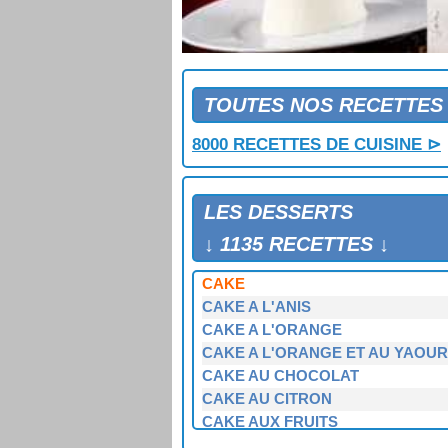
BUCHE AUX COPEAUX DE CHOC
BUCHE AUX FRUITS ROUGES
BUCHE AUX MARRONS
BUCHE AUX TROIS COULEURS
BUCHE BLANCHE
TOUTES NOS RECETTES
BUCHE BRESILIENNE
8000 RECETTES DE CUISINE ⊳
BUCHE DE MARRONS
BUCHE DE NOEL
BUCHE GLACEE AU CAFE
LES DESSERTS
BUCHE GLACEE AUX KIWIS
BUCHE MERINGUEE AU CHOCOLA
↓ 1135 RECETTES ↓
CAFE LIEGEOIS
CAKE
CAKE A L'ANIS
CAKE A L'ORANGE
CAKE A L'ORANGE ET AU YAOUR
CAKE AU CHOCOLAT
CAKE AU CITRON
CAKE AUX FRUITS
CAKE AUX FRUITS SECS