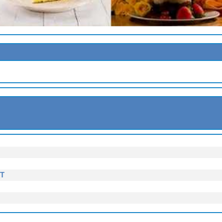
OLAT
T ET AU CAFE
T