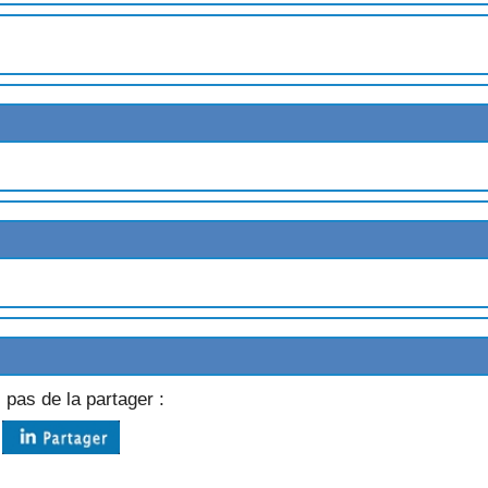
AUX AMANDES
T AUX FRAISES
SON
ES
ACES
 pas de la partager :