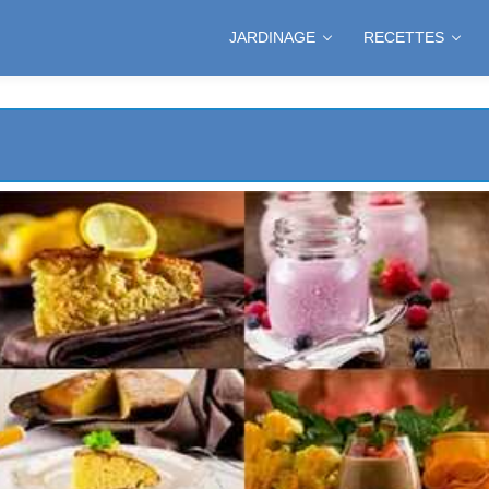
JARDINAGE
RECETTES
UX AMANDES
MARRONS
ISINS SECS
ET GINGEMBRE CONFITS