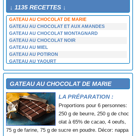
GATEAU ARGENTE
↓ 1135 RECETTES ↓
GATEAU AU CHOCOLAT
GATEAU AU CHOCOLAT DE MARIE
GATEAU AU CHOCOLAT ET AUX AMANDES
GATEAU AU CHOCOLAT MONTAGNARD
GATEAU AU CHOCOLAT NOIR
GATEAU AU MIEL
GATEAU AU POTIRON
GATEAU AU YAOURT
GATEAU AUTRICHIEN AUX ABRICOTS
GATEAU AUX ABRICOTS
GATEAU AUX AMANDES
GATEAU AU CHOCOLAT DE MARIE
GATEAU AUX AMANDES FOURRE AU CHOCOLAT
LA PRÉPARATION :
GATEAU AUX BISCUITS DE REIMS
GATEAU AUX CAROTTES
Proportions pour 6 personnes:
GATEAU AUX DATTES ET AUX NOISETTES
250 g de beurre, 250 g de choc
GATEAU AUX GROSEILLES
olat à 65% de cacao, 4 oeufs,
GATEAU AUX MIRABELLES
75 g de farine, 75 g de sucre en poudre. Décor: nappa
GATEAU AUX MYRTILLES