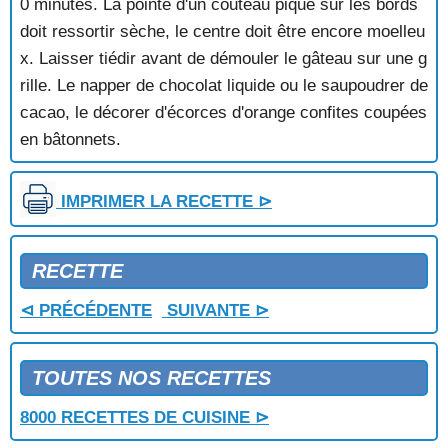
0 minutes. La pointe d'un couteau piqué sur les bords
GATEAU AUX QUETSCHES
doit ressortir sèche, le centre doit être encore moelleu
GATEAU AUX RAISINS
x. Laisser tiédir avant de démouler le gâteau sur une g
GATEAU AUX REINES CLAUDES
rille. Le napper de chocolat liquide ou le saupoudrer de
GATEAU BASQUE
cacao, le décorer d'écorces d'orange confites coupées
GATEAU BRESILIEN AU CAFE
GATEAU BRETON
en bâtonnets.
GATEAU BRIOCHE AUX CERISES
GATEAU CHOCOLAT GARNI PRALIN
IMPRIMER LA RECETTE ⊳
GATEAU CONGOLAIS
GATEAU D'AGEN
GATEAU D'ANIS
RECETTE
GATEAU DE CREPES AUX FRUITS SECS
GATEAU DE CREPES AUX POMMES
⊲ PRÉCÉDENTE
SUIVANTE ⊳
GATEAU DE LA SAINT JEAN
GATEAU DE MAMAN GUERARD
GATEAU DE MARRONS
TOUTES NOS RECETTES
GATEAU DE MARTOUNE
GATEAU DE PAMPELUNE
8000 RECETTES DE CUISINE ⊳
GATEAU DE POMMES