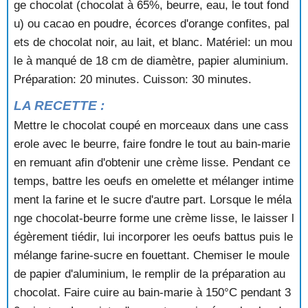
ge chocolat (chocolat à 65%, beurre, eau, le tout fond
GATEAU AUX NOISETTES
GATEAU AUX NOISETTES ET A LA CREME
u) ou cacao en poudre, écorces d'orange confites, pal
GATEAU AUX NOISETTES ET AU CHOCOLAT
ets de chocolat noir, au lait, et blanc. Matériel: un mou
GATEAU AUX NOISETTES ET AUX AMANDES
le à manqué de 18 cm de diamètre, papier aluminium.
GATEAU AUX NOISETTES FRAICHES
Préparation: 20 minutes. Cuisson: 30 minutes.
GATEAU AUX NOIX
GATEAU AUX NOIX A LA CREME ANGLAISE
LA RECETTE :
GATEAU AUX NOIX A LA CREME VANILLEE
Mettre le chocolat coupé en morceaux dans une cass
GATEAU AUX NOIX A L'ABRICOT
erole avec le beurre, faire fondre le tout au bain-marie
GATEAU AUX NOIX ET AU CAFE
en remuant afin d'obtenir une crème lisse. Pendant ce
GATEAU AUX NOIX FOURRE CHOCOLAT
GATEAU AUX NOIX GLACAGE CHOCOLAT
temps, battre les oeufs en omelette et mélanger intime
GATEAU AUX NOIX GLACE
ment la farine et le sucre d'autre part. Lorsque le méla
GATEAU AUX NOIX SANS CUISSON
nge chocolat-beurre forme une crème lisse, le laisser l
GATEAU AUX PECHES
égèrement tiédir, lui incorporer les oeufs battus puis le
GATEAU AUX PIGNONS
mélange farine-sucre en fouettant. Chemiser le moule
GATEAU AUX POIRES
de papier d'aluminium, le remplir de la préparation au
GATEAU AUX POMMES
GATEAU AUX POMMES ET AUX NOIX
chocolat. Faire cuire au bain-marie à 150°C pendant 3
GATEAU AUX POMMES RAPEES