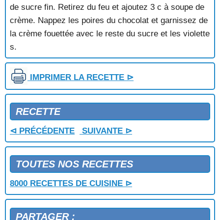
POMPE
de sucre fin. Retirez du feu et ajoutez 3 c à soupe de
POMPE AUX POIRES
crème. Nappez les poires du chocolat et garnissez de
PORRIDGE
la crème fouettée avec le reste du sucre et les violette
POUNTARI DE MURES
s.
PROFITEROLES
PROFITEROLES GLACEES AU CHOCOLAT
PRUNEAUX A LA CREME
IMPRIMER LA RECETTE ⊳
PRUNICHON
PUDDING AU CHOCOLAT
PUDDING AU PAIN D'EPICES
RECETTE
PUDDING AUX ABRICOTS
PUDDING AUX CERISES
⊲ PRÉCÉDENTE
SUIVANTE ⊳
PUDDING AUX FRUITS
PUDDING AUX GROSEILLES
PUDDING AUX MARRONS
TOUTES NOS RECETTES
PUDDING AUX POMMES ET AU CHOCOLAT
8000 RECETTES DE CUISINE ⊳
PUDDING AUX RAISINS SECS
PUDDING DE PAIN
PUDDING DE PAIN D'EPICE AUX RAISINS SECS
PARTAGER :
PUDDING DE SEMOULE