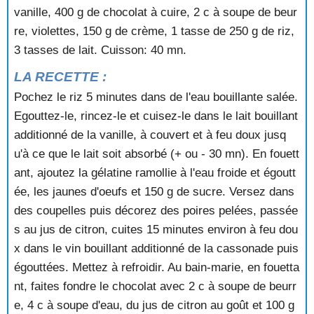
vanille, 400 g de chocolat à cuire, 2 c à soupe de beur
POMMES AU CIDRE ET AUX NOIX
POMMES AU FOUR AU CARAMEL
re, violettes, 150 g de crème, 1 tasse de 250 g de riz,
POMMES AU FOUR AU MIEL
3 tasses de lait. Cuisson: 40 mn.
POMMES AU FOUR AUX NOIX ET AUX RAISINS
LA RECETTE :
POMMES AU RIZ MERINGUEES
POMMES AUBERTIN
Pochez le riz 5 minutes dans de l'eau bouillante salée.
POMMES AUX NOIX
Egouttez-le, rincez-le et cuisez-le dans le lait bouillant
POMMES AUX RAISINS
additionné de la vanille, à couvert et à feu doux jusq
POMMES CARAMELISEES
u'à ce que le lait soit absorbé (+ ou - 30 mn). En fouett
POMMES D'AMOUR
ant, ajoutez la gélatine ramollie à l'eau froide et égoutt
POMMES EN TIMBALE
POMMES FARCIES AUX COINGS ET AUX NOIX
ée, les jaunes d'oeufs et 150 g de sucre. Versez dans
POMMES FOURREES
des coupelles puis décorez des poires pelées, passée
POMMES LIMOUSINES
s au jus de citron, cuites 15 minutes environ à feu dou
POMMES MERINGUEES
x dans le vin bouillant additionné de la cassonade puis
POMMES POCHEES A LA VANILLE
égouttées. Mettez à refroidir. Au bain-marie, en fouetta
POMMES SABLEES
nt, faites fondre le chocolat avec 2 c à soupe de beurr
POMMES SAUCE ORANGE
POMMES SURPRISE
e, 4 c à soupe d'eau, du jus de citron au goût et 100 g