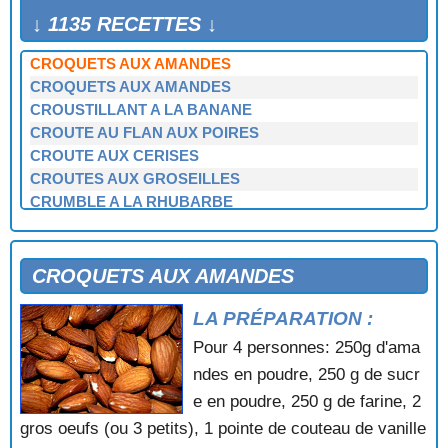
CREPIA AUX NOIX
↓ 1135 RECETTES ↓
CROQUANT AUX POMMES
CROQUETS AUX AMANDES
CROQUETS AUX AMANDES
CROUSTILLANT A LA BANANE
CROUTE AU FLAN AUX POIRES
CROUTE AUX CERISES
CROUTES AUX GROSEILLES
CRUMBLE A LA RHUBARBE
CRUMBLE FRUITE AU MUESLI
CUBES DE CHOCOLAT AUX AMANDES
DATTES FOURREES
CROQUETS AUX AMANDES
DATTES, PRUNEAUX ET NOIX FARCIS
LA PRÉPARATION :
DELICE AU CAFE
DELICE AU CASSIS
Pour 4 personnes: 250g d'ama
DELICE AU CHOCOLAT
ndes en poudre, 250 g de sucr
DELICE AUX FRAISES
e en poudre, 250 g de farine, 2
DELICE AUX GRIOTTES
gros oeufs (ou 3 petits), 1 pointe de couteau de vanille
DELICE AUX MARRONS GLACES