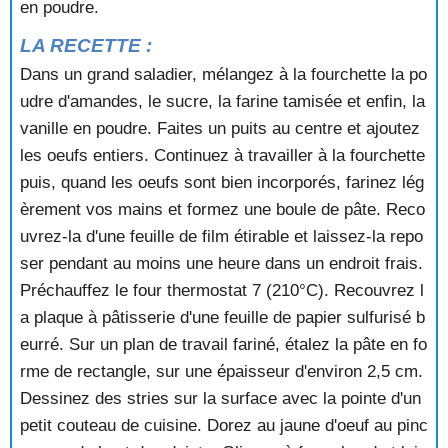
en poudre.
DELICE AUX NOISETTES
DELICE AUX PECHES
LA RECETTE :
DELICE AUX POMMES
Dans un grand saladier, mélangez à la fourchette la po
DELICIEUX AUX AMANDES
DELICIEUX AUX POIRES
udre d'amandes, le sucre, la farine tamisée et enfin, la
DELICIEUX DE PECHES ET FRAISES
vanille en poudre. Faites un puits au centre et ajoutez
DESSERT A DEUX FRUITS
les oeufs entiers. Continuez à travailler à la fourchette
DESSERT AUX FRAMBOISES
puis, quand les oeufs sont bien incorporés, farinez lég
DESSERT AUX POIRES
èrement vos mains et formez une boule de pâte. Reco
DESSERT AUX POMMES ET AUX MURES
uvrez-la d'une feuille de film étirable et laissez-la repo
DESSERT CARAMELISE AU CAFE
DESSERT GLACE AUX FRAISES
ser pendant au moins une heure dans un endroit frais.
DIPLOMATE
Préchauffez le four thermostat 7 (210°C). Recouvrez l
DIPLOMATE A LA CONFITURE
a plaque à pâtisserie d'une feuille de papier sulfurisé b
DIPLOMATE AUX ABRICOTS
eurré. Sur un plan de travail fariné, étalez la pâte en fo
DIPLOMATE AUX BANANES
rme de rectangle, sur une épaisseur d'environ 2,5 cm.
DIPLOMATE AUX CERISES
Dessinez des stries sur la surface avec la pointe d'un
DOUBLE TRESSE
DOUCEUR AUX MARRONS
petit couteau de cuisine. Dorez au jaune d'oeuf au pinc
DULCE COCADA