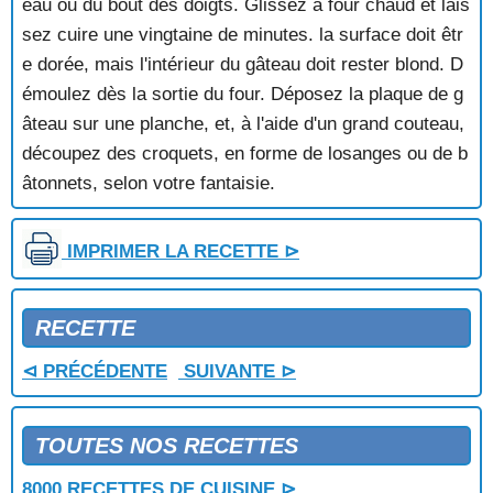
eau ou du bout des doigts. Glissez à four chaud et lais
ECORCES D'AGRUMES CONFITES
sez cuire une vingtaine de minutes. la surface doit êtr
EMINCE DE POMMES SUR CREME D'AMANDES
e dorée, mais l'intérieur du gâteau doit rester blond. D
ENTRE POMMES ET MARRONS
émoulez dès la sortie du four. Déposez la plaque de g
ENTREMETS AU CAFE
âteau sur une planche, et, à l'aide d'un grand couteau,
ENTREMETS AUX MARRONS ET A L'ANANAS
ENTREMETS AUX MARRONS ET AU CHOCOLAT
découpez des croquets, en forme de losanges ou de b
ENTREMETS AUX POMMES
âtonnets, selon votre fantaisie.
ENTREMETS GLACE AU CARAMEL
ENTREMETS MARTINIQUAIS
FAR AUX POMMES
IMPRIMER LA RECETTE ⊳
FAR AUX PRUNES
FAR BRETON
FARCE POUR BRIOCHE
RECETTE
FESTIVAL D'AVOCATS
⊲ PRÉCÉDENTE
SUIVANTE ⊳
FEUILLANTINE DE MIRABELLES
FEUILLANTINE DE PECHES
FEUILLES DE CHOCOLAT
TOUTES NOS RECETTES
FEUILLETE AUX FRAISES
FEUILLETES AUX AMANDES
8000 RECETTES DE CUISINE ⊳