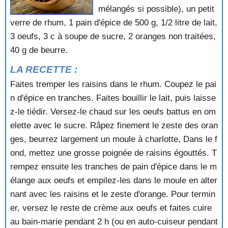
QUATRE QUARTS AUX NOIX
mélangés si possible), un petit
QUATRE QUARTS AUX POIRES
verre de rhum, 1 pain d'épice de 500 g, 1/2 litre de lait,
QUATRE QUARTS AUX PRUNEAUX
3 oeufs, 3 c à soupe de sucre, 2 oranges non traitées,
QUATRE QUARTS MARBRE
40 g de beurre.
QUATRE-QUARTS AUX ABRICOTS
RAISINE AUX POIRES
LA RECETTE :
RAISINS AU CARAMEL
Faites tremper les raisins dans le rhum. Coupez le pai
RAISINS AU CASSIS
n d'épice en tranches. Faites bouillir le lait, puis laisse
RAISINS GIVRES
z-le tiédir. Versez-le chaud sur les oeufs battus en om
RAMEQUINS D'ABRICOTS
elette avec le sucre. Râpez finement le zeste des oran
RATAFIA DE FRAMBOISES
REINE DE SABA
ges, beurrez largement un moule à charlotte, Dans le f
RELIGIEUSES AU CAFE
ond, mettez une grosse poignée de raisins égouttés. T
RIZ A L'ANANAS
rempez ensuite les tranches de pain d'épice dans le m
RIZ AU CITRON
élange aux oeufs et empilez-les dans le moule en alter
RIZ AU LAIT CREOLE
nant avec les raisins et le zeste d'orange. Pour termin
RIZ AU LAIT, SAUCE CHOCOLAT
er, versez le reste de crème aux oeufs et faites cuire
RIZ AUX CERISES
RIZ AUX FRAISES
au bain-marie pendant 2 h (ou en auto-cuiseur pendant