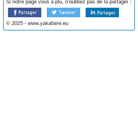
Si notre page vous a plu, n’oubliez pas de la partager :
SALADE DE FRUITS A LA NOIX DE COCO
SALADE DE FRUITS ANTILLAISE
SALADE DE FRUITS AU NATUREL
© 2025 - www.yakafaire.eu
SALADE DE FRUITS AU XERES
SALADE DE FRUITS D'HIVER
SALADE DE FRUITS EXOTIQUES
SALADE DE FRUITS SECS
SALADE DE MELON AUX ORANGES
SALADE DE PECHES A L'ANANAS
SALADE D'ORANGES
SALADE D'ORANGES AU GRAND MARNIER
SALADE D'ORANGES AUX KIWIS
SALADE EXOTIQUE A LA MENTHE
SALADE JAMAIQUAINE
SALADE JAUNE
SALADE MARIE GALANTE
SALADE VIGNERONNE
SAVARIN
SAVARIN A LA FRAISE