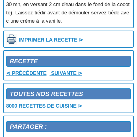
RIZ AUX ORANGES
30 mn, en versant 2 cm d'eau dans le fond de la cocot
RIZ AUX PECHES
te). Laissez tiédir avant de démouler servez tiède ave
RIZ AUX POIRES
c une crème à la vanille.
RIZ AUX POIRES MERINGUE
RIZ AUX PRUNEAUX
RIZ DOUX
IMPRIMER LA RECETTE ⊳
RIZ MERINGUE AUX POMMES
ROCHERS A LA NOIX DE COCO
ROCHERS COCO
RECETTE
ROSACE AU CITRON VERT
ROULE AU CITRON
⊲ PRÉCÉDENTE
SUIVANTE ⊳
ROULEAUX DE BANANE
SABAYON A LA POIRE
SABAYON AUX FRUITS D'ETE
TOUTES NOS RECETTES
SABLES AUX NOIX ET AU MIEL
8000 RECETTES DE CUISINE ⊳
SACHERTORTE
SAINT HONORE
SALADE DE CHASSELAS A L'ORANGE
PARTAGER :
SALADE DE FIGUES
SALADE DE FRUITS