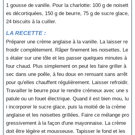
1 gousse de vanille. Pour la charlotte: 100 g de noisett
CHEESE CAKE
CHOUX A LA CREME
es décortiquées, 150 g de beurre, 75 g de sucre glace,
CHOUX A LA CREME AU CAFE
24 biscuits à la cuiller.
CHOUX AUX RAISINS
LA RECETTE :
CHRISTMAS CAKE
CHRISTMAS PUDDING
Préparer une crème anglaise à la vanille. La laisser re
CIGARES AUX AMANDES
froidir complètement. Râper finement les noisettes. Le
CLAFOUTIS
s étaler sur une tôle et les passer quelques minutes à
CLAFOUTIS A L'ANANAS
four chaud. Plus simplement on peut les faire griller à
CLAFOUTIS AU FROMAGE BLANC
sec dans une poêle, à feu doux en remuant sans arrêt
CLAFOUTIS AU RAISIN
CLAFOUTIS AUX CERISES
pour qu'elles chauffent régulièrement. Laisser refroidir.
CLAFOUTIS AUX FRAMBOISES
Travailler le beurre pour le rendre crémeux avec une s
CLAFOUTIS AUX MIRABELLES
patule ou un fouet électrique. Quand il est bien mou, lu
CLAFOUTIS AUX MURES
i incorporer le sucre glace, puis la moitié de la crème
CLAFOUTIS AUX POIRES
anglaise et les noisettes grillées. Faire ce mélange pro
CLAFOUTIS AUX PRUNEAUX
gressivement à la façon d'une mayonnaise. La crème
CLEMENTINES A LA LIQUEUR
CLEMENTINES AUX KIWIS
doit être légère et mousseuse. Tapisser le fond et les