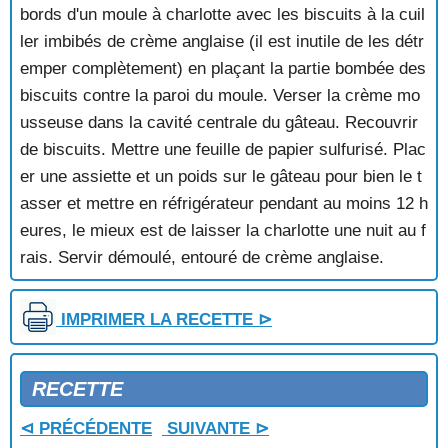
COCKTAIL DE FRUITS
bords d'un moule à charlotte avec les biscuits à la cuil
COMPOTE ABRICOTS-FRAMBOISES
ler imbibés de crème anglaise (il est inutile de les détr
COMPOTE AUX DEUX PRUNES
emper complètement) en plaçant la partie bombée des
COMPOTE D'ABRICOTS
biscuits contre la paroi du moule. Verser la crème mo
COMPOTE D'ABRICOTS A LA CREOLE
usseuse dans la cavité centrale du gâteau. Recouvrir
COMPOTE D'AIRELLES
COMPOTE D'ANANAS
de biscuits. Mettre une feuille de papier sulfurisé. Plac
COMPOTE D'ARRIERE SAISON
er une assiette et un poids sur le gâteau pour bien le t
COMPOTE DE PECHES AUX CASSIS
asser et mettre en réfrigérateur pendant au moins 12 h
COMPOTE DE PECHES ROSEE
eures, le mieux est de laisser la charlotte une nuit au f
COMPOTE DE POIRES GRATINEE
rais. Servir démoulé, entouré de crème anglaise.
COMPOTE DE PRUNES
COMPOTE DE QUETSCHES AU GINGEMBRE
COMPOTE DE RAISINS
IMPRIMER LA RECETTE ⊳
COMPOTE DE RHUBARBE
CONDE AUX POMMES
CONFIT DE POMMES
RECETTE
CORBEILLES AUX AMANDES
CORN FLAKES
⊲ PRÉCÉDENTE
SUIVANTE ⊳
CORNES DE GAZELLE