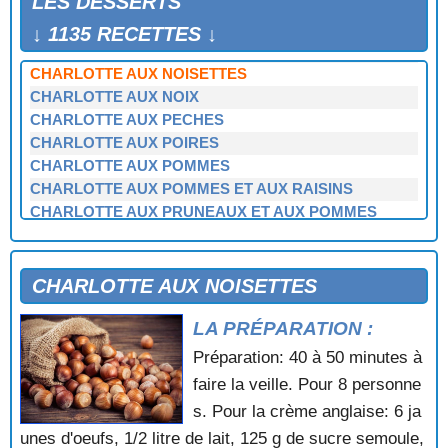
LES DESSERTS
CHARLOTTE AUX FRUITS SECS
CHARLOTTE AUX MARRONS
↓ 1135 RECETTES ↓
CHARLOTTE AUX MARRONS GLACES
CHARLOTTE AUX NOISETTES
CHARLOTTE AUX NOIX
CHARLOTTE AUX PECHES
CHARLOTTE AUX POIRES
CHARLOTTE AUX POMMES
CHARLOTTE AUX POMMES ET AUX RAISINS
CHARLOTTE AUX PRUNEAUX ET AUX POMMES
CHARLOTTE CASSIS FRAMBOISE
CHARLOTTE CREOLE
CHARLOTTE DE MACARONS AU CHOCOLAT
CHARLOTTE AUX NOISETTES
CHARLOTTE DE POIRES AU CASSIS
LA PRÉPARATION :
CHARLOTTE DE PRUNEAUX AUX ABRICOTS SECS
CHARLOTTE GLACEE
Préparation: 40 à 50 minutes à
CHARLOTTE GLACEE ARDECHOISE
faire la veille. Pour 8 personne
CHARLOTTE GLACEE AUX MARRONS
s. Pour la crème anglaise: 6 ja
CHARLOTTE RUSSE
unes d'oeufs, 1/2 litre de lait, 125 g de sucre semoule,
CHAUSSONS AU FROMAGE BLANC