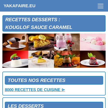
GRATIN DE PECHES DE VIGNE
YAKAFAIRE.EU
GRATIN DE POIRES
GRATIN DE POIRES AUX KIWIS
GRATIN DE POIRES AUX MACARONS
RECETTES DESSERTS :
GRATIN DE POIRES ET DE MURES
KOUGLOF SAUCE CARAMEL
GRATIN DE POMMES
GRATIN DE POMMES A LA FRANGIPANE
GRATIN DE POMMES AU CIDRE
GRATIN DE POMMES AUX AMANDES
GRECO
GRENOBLOIS
GROSEILLES CARDINAL
GROSEILLES CHARLOTTE
GROSEILLES GIVREES
ILE FLOTTANTE AUX NOIX
TOUTES NOS RECETTES
JALOUSIE AUX ABRICOTS
8000 RECETTES DE CUISINE ⊳
KISSEL AU CAFE
KIWIS GARNIS
KONAKRY
LES DESSERTS
KOUGLOF A LA HONGROISE