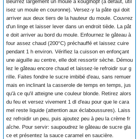
Beurrez largement un moule à kouglhopf (à défaut, util
MERINGUES AUX AMANDES
isez un moule en couronne). Versez-y la pâte qui doit
MERINGUES AUX FRAISES
arriver aux deux tiers de la hauteur du moule. Couvrez
MERINGUES AUX FRAMBOISES
d'un linge et laisser lever dans un endroit tiède. La pât
MERINGUES GLACEES
e doit arriver au bord du moule. Enfournez le gâteau à
MILLE FEUILLE
MILLE FEUILLE AUX FRAISES
four assez chaud (200°C) préchauffé et laissez cuire
MILLE FEUILLE AUX FRUITS
pendant 1 h environ. Vérifiez la cuisson en enfonçant
MOELLEUX AU CHOCOLAT
une aiguille au centre, elle doit ressortir sèche. Démou
MOKA AUX NOIX
lez le gâteau encore chaud et laissez-le refroidir sur g
MOKA EXPRESS
rille. Faites fondre le sucre imbibé d'eau, sans remuer
MOKA NOIX
MONT BLANC
mais en inclinant la casserole de temps en temps, jus
MOSCOVITE
qu'à ce qu'il atteigne une couleur blonde. Retirez alors
MOUSSE A L'ORANGE
du feu et versez vivement 1 dl d'eau pour que le cara
MOUSSE ACIDULEE AUX POMMES
mel reste liquide (attention aux éclaboussures). Laiss
MOUSSE AU CAFE
ez refroidir un peu, puis ajoutez peu à peu la crème fr
MOUSSE AU CHOCOLAT
aîche. Pour servir: saupoudrez le gâteau de sucre gla
MOUSSE AU CHOCOLAT AMER
MOUSSE AU CHOCOLAT AU RHUM
ce et présentez la sauce caramel en saucière.