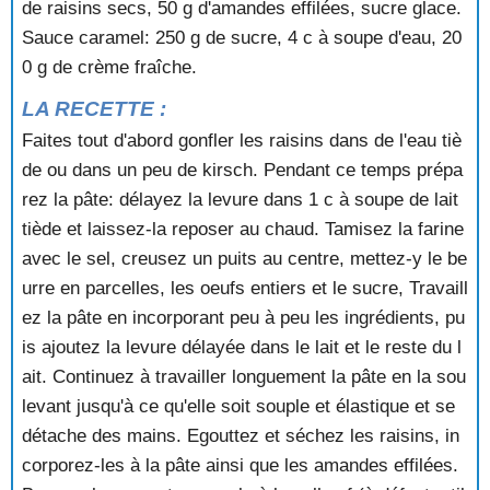
de raisins secs, 50 g d'amandes effilées, sucre glace.
MARMELADE DE PASTEQUE ET DE POIRES
MARMELADE D'ORANGES A L'ANGLAISE
Sauce caramel: 250 g de sucre, 4 c à soupe d'eau, 20
MARQUISE AU CHOCOLAT
0 g de crème fraîche.
MARRONS GLACES
LA RECETTE :
MARTINIQUAIS
MARTINIQUAIS
Faites tout d'abord gonfler les raisins dans de l'eau tiè
MELON AU FROMAGE BLANC ET A LA MENTHE
de ou dans un peu de kirsch. Pendant ce temps prépa
MELON AUX FRAISES
rez la pâte: délayez la levure dans 1 c à soupe de lait
MELON AUX FRAMBOISES
tiède et laissez-la reposer au chaud. Tamisez la farine
MELON AUX PECHES ET AUX FRAMBOISES
avec le sel, creusez un puits au centre, mettez-y le be
MELON CHANTILLY
MELON D'EAU AUX FRUITS
urre en parcelles, les oeufs entiers et le sucre, Travaill
MELON FARCI MERINGUE
ez la pâte en incorporant peu à peu les ingrédients, pu
MELON GLACE A L'ORIENTALE
is ajoutez la levure délayée dans le lait et le reste du l
MENDIANT
ait. Continuez à travailler longuement la pâte en la sou
MENDIANT GLACE SAUCE CARAMEL
levant jusqu'à ce qu'elle soit souple et élastique et se
MENDIANTS AU RHUM
détache des mains. Egouttez et séchez les raisins, in
MERINGUE
MERINGUE (QU'ON NE RATE JAMAIS)
corporez-les à la pâte ainsi que les amandes effilées.
MERINGUE AUX FRUITS