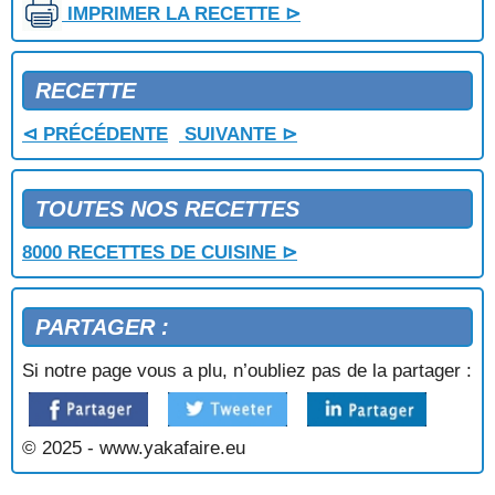
IMPRIMER LA RECETTE ⊳
QUATRE QUARTS A LA RHUBARBE
QUATRE QUARTS AUX NOIX
QUATRE QUARTS AUX POIRES
RECETTE
QUATRE QUARTS AUX PRUNEAUX
QUATRE QUARTS MARBRE
⊲ PRÉCÉDENTE
SUIVANTE ⊳
QUATRE-QUARTS AUX ABRICOTS
RAISINE AUX POIRES
RAISINS AU CARAMEL
TOUTES NOS RECETTES
RAISINS AU CASSIS
RAISINS GIVRES
8000 RECETTES DE CUISINE ⊳
RAMEQUINS D'ABRICOTS
RATAFIA DE FRAMBOISES
PARTAGER :
REINE DE SABA
RELIGIEUSES AU CAFE
Si notre page vous a plu, n’oubliez pas de la partager :
RIZ A L'ANANAS
RIZ AU CITRON
RIZ AU LAIT CREOLE
© 2025 - www.yakafaire.eu
RIZ AU LAIT, SAUCE CHOCOLAT
RIZ AUX CERISES