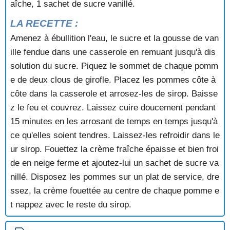
aîche, 1 sachet de sucre vanillé.
PUDDING AUX GROSEILLES
PUDDING AUX MARRONS
LA RECETTE :
PUDDING AUX POMMES ET AU CHOCOLAT
Amenez à ébullition l'eau, le sucre et la gousse de van
PUDDING AUX RAISINS SECS
PUDDING DE PAIN
ille fendue dans une casserole en remuant jusqu'à dis
PUDDING DE PAIN D'EPICE AUX RAISINS SECS
solution du sucre. Piquez le sommet de chaque pomm
PUDDING DE SEMOULE
e de deux clous de girofle. Placez les pommes côte à
PUDDING DE SEMOULE AUX FRAMBOISES
côte dans la casserole et arrosez-les de sirop. Baisse
PUDDING SAUCE FRAMBOISE
z le feu et couvrez. Laissez cuire doucement pendant
PUDDING SOUFFLE A LA SAUCE CARAMEL
15 minutes en les arrosant de temps en temps jusqu'à
PUITS AUX FRAISES
PUITS D'AMOUR
ce qu'elles soient tendres. Laissez-les refroidir dans le
PUITS D'AMOUR AU CHOCOLAT ET AUX
ur sirop. Fouettez la crème fraîche épaisse et bien froi
MIRABELLES
de en neige ferme et ajoutez-lui un sachet de sucre va
PUREE DE MARRONS
nillé. Disposez les pommes sur un plat de service, dre
PUREE DE MARRONS POUR ENTREMETS
ssez, la crème fouettée au centre de chaque pomme e
PUREE DE POIRES GRATINEE
t nappez avec le reste du sirop.
PYRAMIDES CHANTILLY
QUATRE QUART AUX POMMES
QUATRE QUART ROYAL