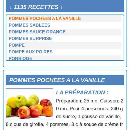
POMMES LIMOUSINES
↓ 1135 RECETTES ↓
POMMES MERINGUEES
POMMES POCHEES A LA VANILLE
POMMES SABLEES
POMMES SAUCE ORANGE
POMMES SURPRISE
POMPE
POMPE AUX POIRES
PORRIDGE
POUNTARI DE MURES
PROFITEROLES
PROFITEROLES GLACEES AU CHOCOLAT
POMMES POCHEES A LA VANILLE
PRUNEAUX A LA CREME
LA PRÉPARATION :
PRUNICHON
PUDDING AU CHOCOLAT
Préparation: 25 mn. Cuisson: 2
PUDDING AU PAIN D'EPICES
0 mn. Pour 4 personnes: 240 g
PUDDING AUX ABRICOTS
de sucre, 1 gousse de vanille,
PUDDING AUX CERISES
8 clous de girofle, 4 pommes, 8 c à soupe de crème fr
PUDDING AUX FRUITS