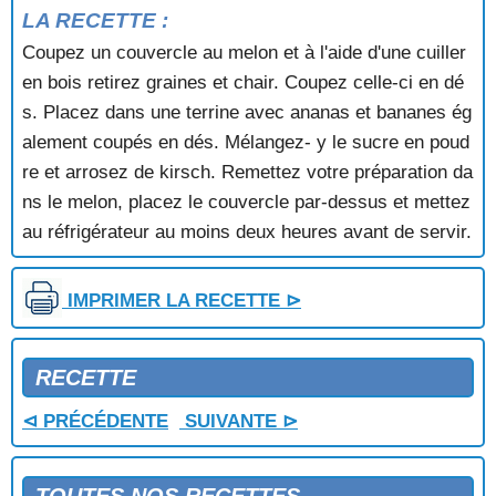
MOKA NOIX
LA RECETTE :
MONT BLANC
Coupez un couvercle au melon et à l'aide d'une cuiller
MOSCOVITE
en bois retirez graines et chair. Coupez celle-ci en dé
MOUSSE A L'ORANGE
MOUSSE ACIDULEE AUX POMMES
s. Placez dans une terrine avec ananas et bananes ég
MOUSSE AU CAFE
alement coupés en dés. Mélangez- y le sucre en poud
MOUSSE AU CHOCOLAT
re et arrosez de kirsch. Remettez votre préparation da
MOUSSE AU CHOCOLAT AMER
ns le melon, placez le couvercle par-dessus et mettez
MOUSSE AU CHOCOLAT AU RHUM
au réfrigérateur au moins deux heures avant de servir.
MOUSSE AU CITRON
MOUSSE AU CITRON VERT
MOUSSE AU ZESTE D'ORANGE CONFITE
IMPRIMER LA RECETTE ⊳
MOUSSE AUX ABRICOTS
MOUSSE AUX FRAISES
MOUSSE AUX FRAMBOISES
RECETTE
MOUSSE CAPPUCINO AU CHOCOLAT
MOUSSE CHOCO MOKA
⊲ PRÉCÉDENTE
SUIVANTE ⊳
MOUSSE CHOCOLAT ORANGE
MOUSSE D'ABRICOTS
MOUSSE D'ANANAS GLACEE