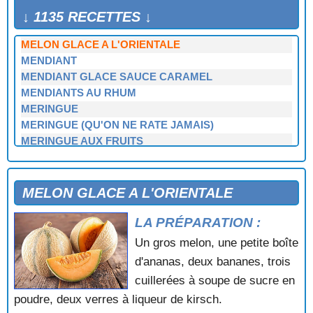
MELON D'EAU AUX FRUITS
↓ 1135 RECETTES ↓
MELON FARCI MERINGUE
MELON GLACE A L'ORIENTALE
MENDIANT
MENDIANT GLACE SAUCE CARAMEL
MENDIANTS AU RHUM
MERINGUE
MERINGUE (QU'ON NE RATE JAMAIS)
MERINGUE AUX FRUITS
MERINGUES AUX AMANDES
MERINGUES AUX FRAISES
MERINGUES AUX FRAMBOISES
MELON GLACE A L'ORIENTALE
MERINGUES GLACEES
LA PRÉPARATION :
MILLE FEUILLE
MILLE FEUILLE AUX FRAISES
Un gros melon, une petite boîte
MILLE FEUILLE AUX FRUITS
d'ananas, deux bananes, trois
MOELLEUX AU CHOCOLAT
cuillerées à soupe de sucre en
MOKA AUX NOIX
poudre, deux verres à liqueur de kirsch.
MOKA EXPRESS