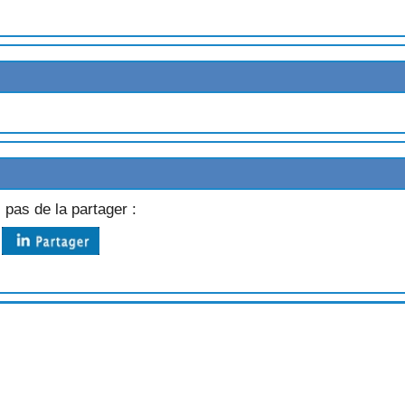
M
ONFITE
 pas de la partager :
LAT
MBOISES
SEILLES