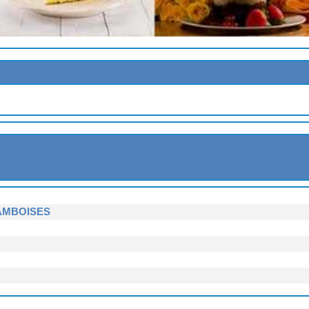
E POIRES
NGLAISE
A LA MENTHE
AMBOISES
MEL