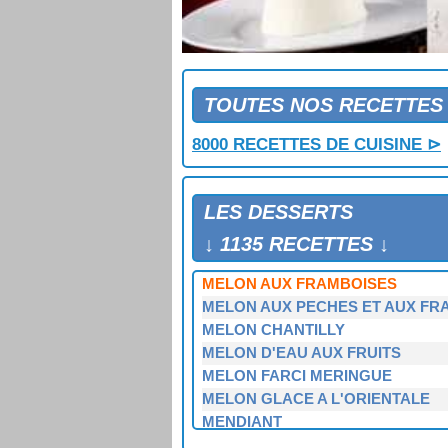
MANDARINES GRANITEES
MANGUES GLACEES
MARMELADE DE BRUGNONS
MARMELADE DE MANDARINES
MARMELADE DE PASTEQUE ET D
TOUTES NOS RECETTES
MARMELADE D'ORANGES A L'A
8000 RECETTES DE CUISINE ⊳
MARQUISE AU CHOCOLAT
MARRONS GLACES
MARTINIQUAIS
LES DESSERTS
MARTINIQUAIS
MELON AU FROMAGE BLANC ET 
↓ 1135 RECETTES ↓
MELON AUX FRAISES
MELON AUX FRAMBOISES
MELON AUX PECHES ET AUX FR
MELON CHANTILLY
MELON D'EAU AUX FRUITS
MELON FARCI MERINGUE
MELON GLACE A L'ORIENTALE
MENDIANT
MENDIANT GLACE SAUCE CARA