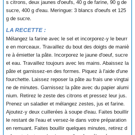
s citrons, deux jaunes d'oeufs, 40 g de farine, 90 g de
TRUFFES AMANDINES
TRUFFES AU CACAO
sucre, 400 g d'eau. Meringue: 3 blancs d'oeufs et 125
TRUFFES AU CAFE
g de sucre.
TRUFFETTES AUX MARRONS
LA RECETTE :
TULIPES GLACEES AUX FRAMBOISES
TURBAN DE SEMOULE ROYAL
Mélangez la farine avec le sel et incorporez-y le beurr
TURINOIS
e en morceaux. Travaillez du bout des doigts de maniè
VACHERIN AUX FRAISES
re à émietter la pâte. Incorporez le jaune d'oeuf, sucre
YAOURT A LA FRAMBOISE
et eau. Travaillez toujours avec les mains. Abaissez la
YAOURT AU CHOCOLAT
pâte et garnissez-en des formes. Piquez à l'aide d'une
fourchette. Laissez reposer la pâte au frais une vingtai
ne de minutes. Garnissez la pâte avec du papier alumi
nium. Retirez le zeste des citrons et pressez leur jus.
Prenez un saladier et mélangez zestes, jus et farine.
Ajoutez-y deux cuillerées à soupe d'eau. Faites bouillir
le restant de l'eau et versez-le dans votre préparation
en remuant. Faites bouillir quelques minutes, retirez d