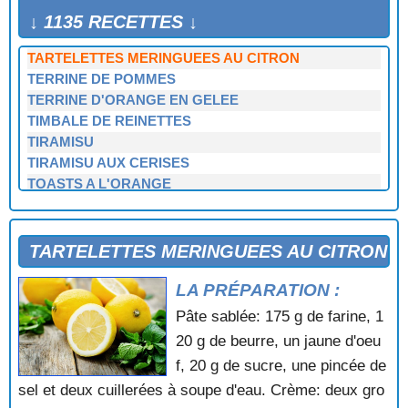
TARTELETTES AUX VIOLETTES
↓ 1135 RECETTES ↓
TARTELETTES DE NOEL
TARTELETTES MERINGUEES AU CITRON
TERRINE DE POMMES
TERRINE D'ORANGE EN GELEE
TIMBALE DE REINETTES
TIRAMISU
TIRAMISU AUX CERISES
TOASTS A L'ORANGE
TOURTE A LA CREME ET AUX POIRES
TOURTE A LA NOIX DE COCO
TOURTE AUX ABRICOTS
TARTELETTES MERINGUEES AU CITRON
TOURTE AUX CERISES
LA PRÉPARATION :
TOURTE AUX POIRES
TOURTE AUX POMMES
Pâte sablée: 175 g de farine, 1
TOURTE AUX PRUNEAUX ET AUX POMMES
20 g de beurre, un jaune d'oeu
TOURTE AUX RAISINS
f, 20 g de sucre, une pincée de
TOURTE DE TESSIN
sel et deux cuillerées à soupe d'eau. Crème: deux gro
TOURTE LORRAINE