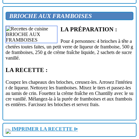
ANANAS A LA CREME ET A LA GRENADE
ANANAS AU FROMAGE BLANC
ANANAS CARAMELISE A LA GLACE
BRIOCHE AUX FRAMBOISES
ANANAS FARCI A LA MACEDOINE DE FRUITS
ANANAS FARCI AUX FRAISES
ANANAS GIVRE
LA PRÉPARATION :
ANANAS JOSEPHINE
ANANAS MAURICE
Pour 4 personnes: 4 brioches à tête a
ANANAS POCHE AU RHUM
chetées toutes faites, un petit verre de liqueur de framboise, 500 g
ANANAS SURPRISE AU CHAMPAGNE
de framboises, 250 g de crème fraîche liquide, 2 sachets de sucre
APPLE BROWN BETTY ET HARD SAUCE
vanillé.
AUMONIERES EXOTIQUES
BABA
LA RECETTE :
BABA A L'ORANGE
BABA AU RHUM
BAKLAVA
Coupez les chapeaux des brioches, creusez-les. Arrosez l'intérieu
BAKLAVAS
r de liqueur. Nettoyez les framboises. Mixez le tiers et passez-les
BANANES A LA MARTINIQUAISE
au tamis de crin. Fouettez la crème fraîche en Chantilly avec le su
BANANES A LA NORMANDE
cre vanillé. Mélangez-la à la purée de framboises et aux frambois
BANANES ANTILLAISES
es entières. Farcissez les brioches et servez frais.
BANANES AU CHOCOLAT
BANANES AU FROMAGE BLANC
BANANES AU GRAND MARNIER
BANANES AU LAIT DE COCO
BANANES BACCUS
IMPRIMER LA RECETTE ⊳
BANANES FLAMBEES
BANANES FLAMBEES AU CURACAO