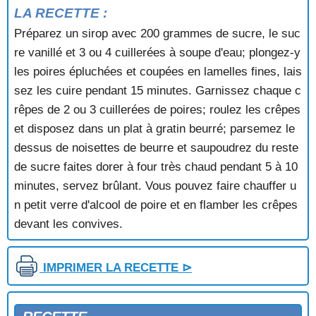
DATTES, PRUNEAUX ET NOIX FARCIS
LA RECETTE :
DELICE AU CAFE
Préparez un sirop avec 200 grammes de sucre, le suc
DELICE AU CASSIS
re vanillé et 3 ou 4 cuillerées à soupe d'eau; plongez-y
DELICE AU CHOCOLAT
DELICE AUX FRAISES
les poires épluchées et coupées en lamelles fines, lais
DELICE AUX GRIOTTES
sez les cuire pendant 15 minutes. Garnissez chaque c
DELICE AUX MARRONS GLACES
rêpes de 2 ou 3 cuillerées de poires; roulez les crêpes
DELICE AUX NOISETTES
et disposez dans un plat à gratin beurré; parsemez le
DELICE AUX PECHES
dessus de noisettes de beurre et saupoudrez du reste
DELICE AUX POMMES
de sucre faites dorer à four très chaud pendant 5 à 10
DELICIEUX AUX AMANDES
DELICIEUX AUX POIRES
minutes, servez brûlant. Vous pouvez faire chauffer u
DELICIEUX DE PECHES ET FRAISES
n petit verre d'alcool de poire et en flamber les crêpes
DESSERT A DEUX FRUITS
devant les convives.
DESSERT AUX FRAMBOISES
DESSERT AUX POIRES
DESSERT AUX POMMES ET AUX MURES
IMPRIMER LA RECETTE ⊳
DESSERT CARAMELISE AU CAFE
DESSERT GLACE AUX FRAISES
DIPLOMATE