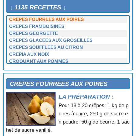
CREPES FOURREES
↓ 1135 RECETTES ↓
CREPES FOURREES AUX FRAMBOISES
CREPES FOURREES AUX POIRES
CREPES FRAMBOISINES
CREPES GEORGETTE
CREPES GLACEES AUX GROSEILLES
CREPES SOUFFLEES AU CITRON
CREPIA AUX NOIX
CROQUANT AUX POMMES
CROQUETS AUX AMANDES
CROQUETS AUX AMANDES
CROUSTILLANT A LA BANANE
CREPES FOURREES AUX POIRES
CROUTE AU FLAN AUX POIRES
LA PRÉPARATION :
CROUTE AUX CERISES
CROUTES AUX GROSEILLES
Pour 18 à 20 crêpes: 1 kg de p
CRUMBLE A LA RHUBARBE
oires à cuire, 250 g de sucre e
CRUMBLE FRUITE AU MUESLI
n poudre, 50 g de beurre, 1 sac
CUBES DE CHOCOLAT AUX AMANDES
het de sucre vanillé.
DATTES FOURREES