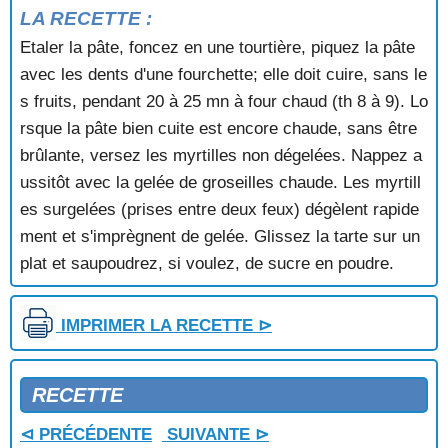
TARTE AUX POMMES ET AUX RAISINS
LA RECETTE :
TARTE AUX POMMES GRATINEE
Etaler la pâte, foncez en une tourtière, piquez la pâte
TARTE AUX POMMES MERINGUEE
avec les dents d'une fourchette; elle doit cuire, sans le
TARTE AUX POMMES REINETTES
TARTE AUX POMMES SUZEL
s fruits, pendant 20 à 25 mn à four chaud (th 8 à 9). Lo
TARTE AUX PRUNEAUX
rsque la pâte bien cuite est encore chaude, sans être
TARTE AUX PRUNES ET A LA FRANGIPANE
brûlante, versez les myrtilles non dégelées. Nappez a
TARTE AUX PRUNES ET AUX AMANDES
ussitôt avec la gelée de groseilles chaude. Les myrtill
TARTE AUX QUETSCHES
es surgelées (prises entre deux feux) dégèlent rapide
TARTE AUX RAISINS
ment et s'imprègnent de gelée. Glissez la tarte sur un
TARTE AUX RAISINS BLANCS
TARTE AUX RAISINS ET AUX NOIX
plat et saupoudrez, si voulez, de sucre en poudre.
TARTE AUX RAISINS SECS
TARTE AUX REINES CLAUDE
IMPRIMER LA RECETTE ⊳
TARTE AUX TROIS RAISINS
TARTE BELGE AUX POIRES
TARTE COUVERTE A LA RHUBARBE
RECETTE
TARTE COUVERTE POMMES AIRELLES
TARTE COUVERTE POMMES CERISES
⊲ PRÉCÉDENTE
SUIVANTE ⊳
TARTE COUVERTE POMMES CERISES