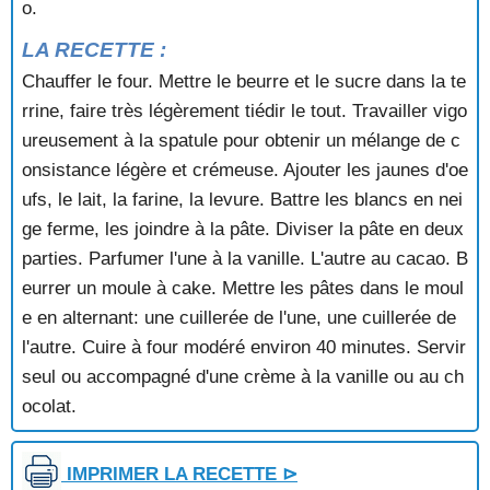
o.
GATEAU TURC AUX NOIX
GATEAU VIENNOIS AU CHOCOLAT
LA RECETTE :
GATEAU YAOURT AU CHOCOLAT
Chauffer le four. Mettre le beurre et le sucre dans la te
GELEE DE FRAMBOISES ET DE POMMES
GENOISE
rrine, faire très légèrement tiédir le tout. Travailler vigo
GENOISE AU CHOCOLAT
ureusement à la spatule pour obtenir un mélange de c
GENOISE AUX FRAMBOISES
onsistance légère et crémeuse. Ajouter les jaunes d'oe
GENOISE AUX PECHES ET AUX FRAMBOISES
ufs, le lait, la farine, la levure. Battre les blancs en nei
GENOISE AUX RAISINS
ge ferme, les joindre à la pâte. Diviser la pâte en deux
GENOISE FOURREE CHOCOLAT
parties. Parfumer l'une à la vanille. L'autre au cacao. B
GLACE A LA CANNELLE
GLACE A LA FRAISE
eurrer un moule à cake. Mettre les pâtes dans le moul
GLACE A LA MANDARINE
e en alternant: une cuillerée de l'une, une cuillerée de
GLACE A LA PISTACHE
l'autre. Cuire à four modéré environ 40 minutes. Servir
GLACE A L'ANANAS
seul ou accompagné d'une crème à la vanille ou au ch
GLACE A L'ORANGE
ocolat.
GLACE AU CASSIS
GLACE AU CHOCOLAT
GLACE AU MIEL
IMPRIMER LA RECETTE ⊳
GLACE AU SAFRAN