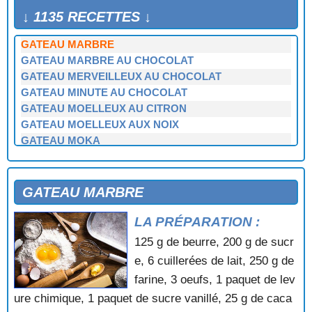
GATEAU ILE DE France
↓ 1135 RECETTES ↓
GATEAU MALGACH
GATEAU MARBRE
GATEAU MARBRE AU CHOCOLAT
GATEAU MERVEILLEUX AU CHOCOLAT
GATEAU MINUTE AU CHOCOLAT
GATEAU MOELLEUX AU CITRON
GATEAU MOELLEUX AUX NOIX
GATEAU MOKA
GATEAU MOUSSELINE DE POMMES
GATEAU RENVERSE A L'ANANAS
GATEAU RENVERSE AUX ABRICOTS
GATEAU MARBRE
GATEAU ROULE
LA PRÉPARATION :
GATEAU ROULE A L'ANANAS
GATEAU ROULE AUX CASSIS
125 g de beurre, 200 g de sucr
GATEAU SABLE DE BRETAGNE
e, 6 cuillerées de lait, 250 g de
GATEAU SANS CUISSON AU CAFE
farine, 3 oeufs, 1 paquet de lev
GATEAU SANS CUISSON CHOCOLAT NOISETTES
ure chimique, 1 paquet de sucre vanillé, 25 g de caca
GATEAU SICILIEN