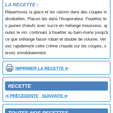
CREME A LA NOIX DE COCO
LA RECETTE :
CREME AMANDES ET CHOCOLAT
Répartissez la glace et les raisins dans des coupes in
CREME ANGLAISE AU CHOCOLAT
dividuelles. Placez-les dans l'évaporateur. Fouettez le
CREME AU BEURRE A LA VANILLE
CREME AU BEURRE AU CAFE
s jaunes d'oeufs avec sucre en mélange mousseux, aj
CREME AU BEURRE AU CHOCOLAT
outez le vin, continuez à fouetter au bain-marie jusqu'à
CREME AU CAFE
ce que mélange fasse ruban et double de volume. Ver
CREME AU CHOCOLAT
sez rapidement cette crème chaude sur les coupes, s
CREME AU CHOCOLAT ET AUX AMANDES
ervez immédiatement.
CREME AU CHOCOLAT ET AUX MANDARINES
CREME AU CITRON
CREME AU CITRON ET AUX CERISES
IMPRIMER LA RECETTE ⊳
CREME AU MOKA
CREME AU PAMPLEMOUSSE
CREME AUX AMANDES
RECETTE
CREME AUX ANANAS
CREME AUX FRAISES
⊲ PRÉCÉDENTE
SUIVANTE ⊳
CREME AUX FRAMBOISES
CREME AUX PECHES
CREME AUX POMMES