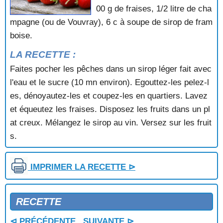
GALETTE A L'ANIS
00 g de fraises, 1/2 litre de cha
GALETTE A L'ORANGE
mpagne (ou de Vouvray), 6 c à soupe de sirop de fram
GALETTE AUX ABRICOTS
boise.
GALETTE AUX AMANDES
LA RECETTE :
GALETTE AUX POMMES
GALETTE BRETONNE
Faites pocher les pêches dans un sirop léger fait avec
GALETTE DES ROIS
l'eau et le sucre (10 mn environ). Egouttez-les pelez-l
GALETTE DES ROIS A LA MODE BRETONNE
es, dénoyautez-les et coupez-les en quartiers. Lavez
GALETTE DES ROIS FOURREE AUX AMANDES
et équeutez les fraises. Disposez les fruits dans un pl
GALETTE FEUILLETEE A LA CONFITURE
at creux. Mélangez le sirop au vin. Versez sur les fruit
GALETTE FOURREE
GALETTE FOURREE NICOISE
s.
GALETTE PEROUGIENNE
GATEAU A LA CREME FRAICHE
IMPRIMER LA RECETTE ⊳
GATEAU A LA RHUBARBE
GATEAU A L'ANANAS
GATEAU ALEXANDRA
RECETTE
GATEAU AMANDINE
GATEAU ARGENTE
⊲ PRÉCÉDENTE
SUIVANTE ⊳